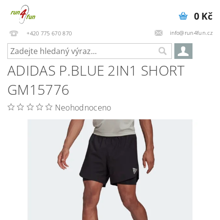
0 Kč
info@run4fun.cz
+420 775 670 870
ADIDAS P.BLUE 2IN1 SHORT
GM15776
Neohodnoceno