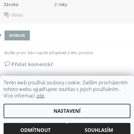
Záruka
2 roky
Dotaz
DISKUZE
Buďte první, kdo napíše příspěvek k této položce.
Přidat komentář
Tento web používá soubory cookie. Dalším procházením
tohoto webu vyjadřujete souhlas s jejich používáním..
Více informací
zde
.
Shoptet.cz
|
Můjprvníeshop.cz
NASTAVENÍ
Upravit nastavení cookies
2026 ©
Run4fun
, všechna práva vyhrazena
Vytvořil Shoptet
ODMÍTNOUT
SOUHLASÍM