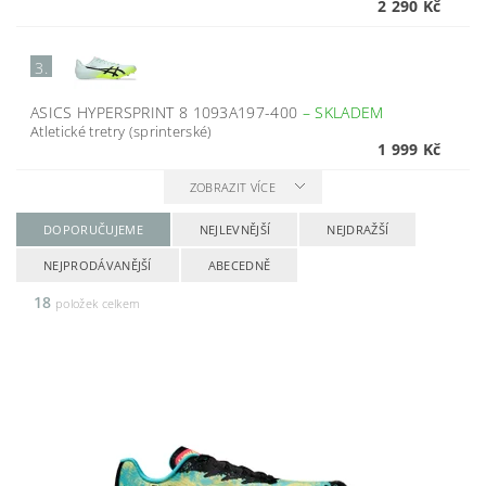
2 290 Kč
3.
ASICS HYPERSPRINT 8 1093A197-400
–
SKLADEM
Atletické tretry (sprinterské)
1 999 Kč
ZOBRAZIT VÍCE
DOPORUČUJEME
NEJLEVNĚJŠÍ
NEJDRAŽŠÍ
NEJPRODÁVANĚJŠÍ
ABECEDNĚ
18
položek celkem