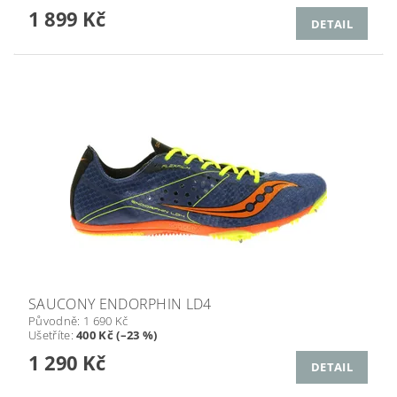
1 899 Kč
DETAIL
SAUCONY ENDORPHIN LD4
Původně:
1 690 Kč
Ušetříte
:
400 Kč (–23 %)
1 290 Kč
DETAIL