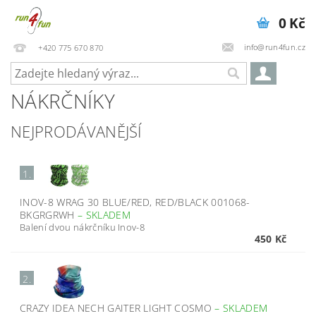
0 Kč
info@run4fun.cz
+420 775 670 870
NÁKRČNÍKY
NEJPRODÁVANĚJŠÍ
1.
INOV-8 WRAG 30 BLUE/RED, RED/BLACK 001068-
BKGRGRWH
–
SKLADEM
Balení dvou nákrčníku Inov-8
450 Kč
2.
CRAZY IDEA NECH GAITER LIGHT COSMO
–
SKLADEM