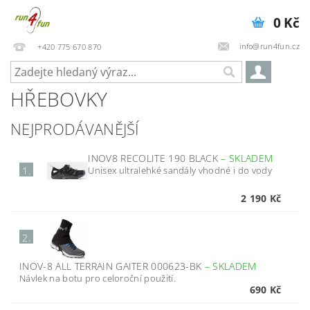
0 Kč
info@run4fun.cz
+420 775 670 870
HŘEBOVKY
NEJPRODÁVANĚJŠÍ
INOV8 RECOLITE 190 BLACK
–
SKLADEM
Unisex ultralehké sandály vhodné i do vody
1.
2 190 Kč
2.
INOV-8 ALL TERRAIN GAITER 000623-BK
–
SKLADEM
Návlek na botu pro celoroční použití.
690 Kč