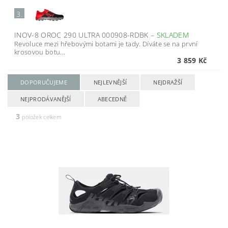
3.
INOV-8 OROC 290 ULTRA 000908-RDBK
–
SKLADEM
Revoluce mezi hřebovými botami je tady. Díváte se na první
krosovou botu...
3 859 Kč
DOPORUČUJEME
NEJLEVNĚJŠÍ
NEJDRAŽŠÍ
NEJPRODÁVANĚJŠÍ
ABECEDNĚ
3
položek celkem