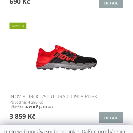
690 Kč
DETAIL
Novinka
INOV-8 OROC 290 ULTRA 000908-RDBK
Původně:
4 290 Kč
Ušetříte
:
431 Kč (–10 %)
3 859 Kč
DETAIL
Tento web používá soubory cookie. Dalším procházením