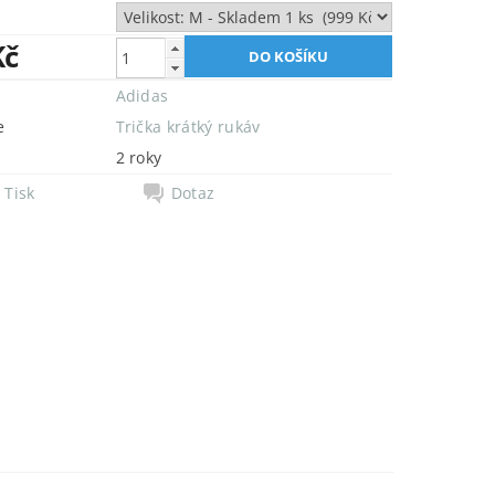
Kč
Adidas
e
Trička krátký rukáv
2 roky
Tisk
Dotaz