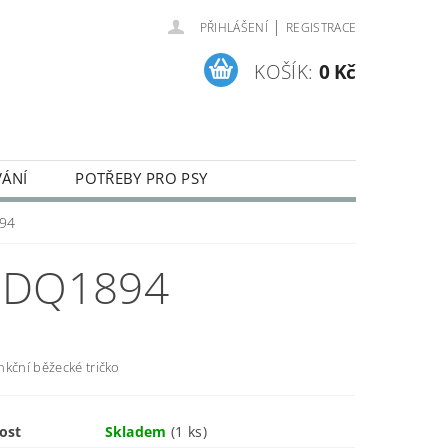
|
PŘIHLÁŠENÍ
REGISTRACE
KOŠÍK:
0 Kč
VÁNÍ
POTŘEBY PRO PSY
ENÍ A REKLAMACE ZBOŽÍ
894
 DQ1894
nkční běžecké tričko
ost
Skladem
(1 ks)