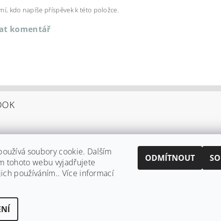
ní, kdo napíše příspěvek k této položce.
dat komentář
OOK
oužívá soubory cookie. Dalším
ODMÍTNOUT
SO
m tohoto webu vyjadřujete
jich používáním.. Více informací
Shoptet.cz
|
Můjprvníeshop.cz
NÍ
 cookies