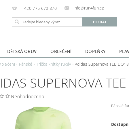
info@run4fun.cz
+420 775 670 870
DĚTSKÁ OBUV
OBLEČENÍ
DOPLŇKY
PLA
KAMENNÁ PRODEJNA
OBCHODNÍ PODMÍNKY
VRÁC
Oblečení
Pánské
Trička krátký rukáv
Adidas Supernova TEE DQ1
MOJE OBJEDNÁVKA
IDAS SUPERNOVA TEE
Neohodnoceno
Pánské fu
Dostupn