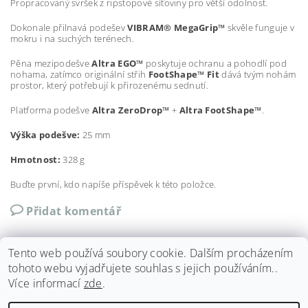
Propracovaný svršek z ripstopové síťoviny pro větší odolnost.
Dokonale přilnavá podešev
VIBRAM® MegaGrip™
skvěle funguje v
mokru i na suchých terénech.
Pěna mezipodešve
Altra EGO™
poskytuje ochranu a pohodlí pod
nohama, zatímco originální střih
FootShape™ Fit
dává tvým nohám
prostor, který potřebují k přirozenému sednutí.
Platforma podešve
Altra ZeroDrop™
+
Altra FootShape™
.
Výška podešve:
25 mm
Hmotnost:
328 g
Buďte první, kdo napíše příspěvek k této položce.
Přidat komentář
Tento web používá soubory cookie. Dalším procházením
tohoto webu vyjadřujete souhlas s jejich používáním..
Více informací
zde
.
Shoptet.cz
|
Můjprvníeshop.cz