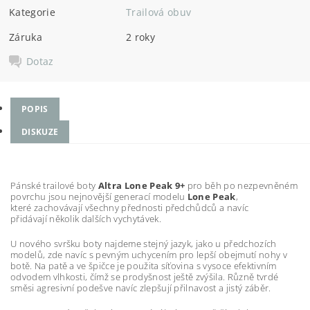
Kategorie
Trailová obuv
Záruka
2 roky
Dotaz
POPIS
DISKUZE
Pánské trailové boty
Altra Lone Peak 9+
pro běh po nezpevněném
povrchu jsou nejnovější generací modelu
Lone Peak
,
které zachovávají všechny přednosti předchůdců a navíc
přidávají několik dalších vychytávek.
U nového svršku boty najdeme stejný jazyk, jako u předchozích
modelů, zde navíc s pevným uchycením pro lepší obejmutí nohy v
botě. Na patě a ve špičce je použita síťovina s vysoce efektivním
odvodem vlhkosti, čímž se prodyšnost ještě zvýšila. Různě tvrdé
směsi agresivní podešve navíc zlepšují přilnavost a jistý záběr.