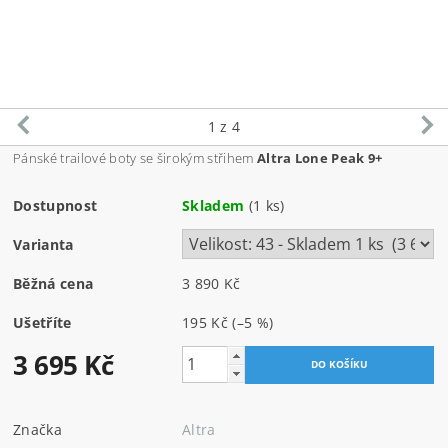
1
z 4
Pánské trailové boty se širokým střihem
Altra Lone Peak 9+
Dostupnost
Skladem
(1 ks)
Varianta
Běžná cena
3 890 Kč
Ušetříte
195 Kč
(–5 %)
3 695 Kč
Značka
Altra