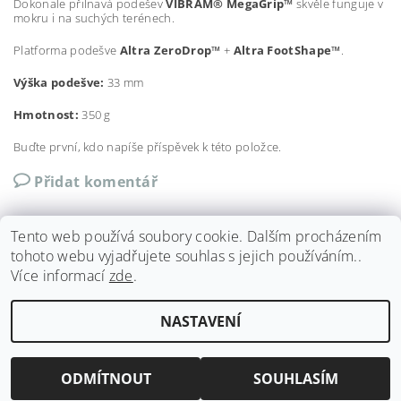
Dokonale přilnavá podešev
VIBRAM® MegaGrip™
skvěle funguje v
mokru i na suchých terénech.
Platforma podešve
Altra ZeroDrop™
+
Altra FootShape™
.
Výška podešve:
33 mm
Hmotnost:
350 g
Buďte první, kdo napíše příspěvek k této položce.
Přidat komentář
Tento web používá soubory cookie. Dalším procházením
tohoto webu vyjadřujete souhlas s jejich používáním..
Více informací
zde
.
Shoptet.cz
|
Můjprvníeshop.cz
NASTAVENÍ
Upravit nastavení cookies
2026 ©
Run4fun
, všechna práva vyhrazena
Vytvořil Shoptet
ODMÍTNOUT
SOUHLASÍM