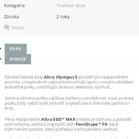
Kategorie
Trailová obuv
Záruka
2 roky
Dotaz
POPIS
DISKUZE
Pánské trailové boty
Altra Olympus 5
pro běh po nezpevněném
povrchu s maximálním odpružením přináší spolu s novým vzhledem
jedinečné prvky, umožňující doslova raketovou rychlost.
Odolná síťovina svršku zajišťuje zvýšenou prodyšnost, nová podoba
jazyku boty nabízí vyšší pohodlí a vytváří pocit dokonale padnoucí
boty.
Pěna mezipodešve
Altra EGO™ MAX
poskytuje ochranu a pohodlí
pod nohama, zatímco originální střih
FootShape™ Fit
dává
tvým nohám prostor, který potřebují k přirozenému sednutí.