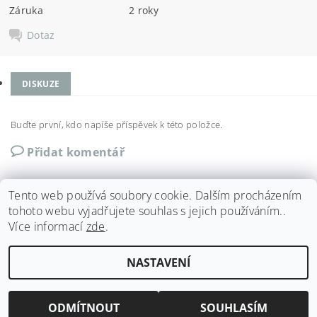
Záruka
2 roky
Dotaz
DISKUZE
Buďte první, kdo napíše příspěvek k této položce.
Přidat komentář
Tento web používá soubory cookie. Dalším procházením
tohoto webu vyjadřujete souhlas s jejich používáním..
Více informací
zde
.
Shoptet.cz
|
Můjprvníeshop.cz
NASTAVENÍ
Upravit nastavení cookies
2026 ©
Run4fun
, všechna práva vyhrazena
Vytvořil Shoptet
ODMÍTNOUT
SOUHLASÍM