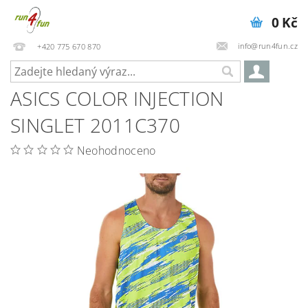
0 Kč
info@run4fun.cz
+420 775 670 870
ASICS COLOR INJECTION
SINGLET 2011C370
Neohodnoceno