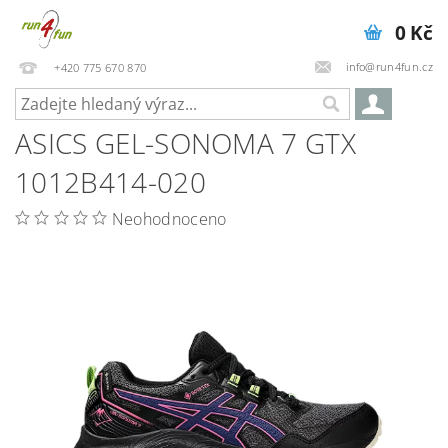
0 Kč
info@run4fun.cz
+420 775 670 870
ASICS GEL-SONOMA 7 GTX
1012B414-020
Neohodnoceno