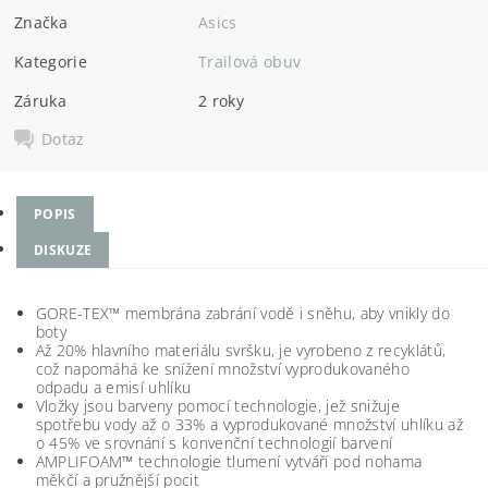
Značka
Asics
Kategorie
Trailová obuv
Záruka
2 roky
Dotaz
POPIS
DISKUZE
GORE-TEX™ membrána zabrání vodě i sněhu, aby vnikly do
boty
Až 20% hlavního materiálu svršku, je vyrobeno z recyklátů,
což napomáhá ke snížení množství vyprodukovaného
odpadu a emisí uhlíku
Vložky jsou barveny pomocí technologie, jež snižuje
spotřebu vody až o 33% a vyprodukované množství uhlíku až
o 45% ve srovnání s konvenční technologií barvení
AMPLIFOAM™ technologie tlumení vytváří pod nohama
měkčí a pružnější pocit