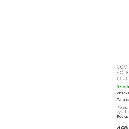
COMP
SOCK
BLUE
Skla
Značk
Záruka
Kompr
vysoké
Socks 
460