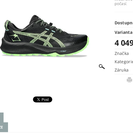
počasí.
Dostupn
Varianta
4 04
Značka
Kategori
Záruka
ZE