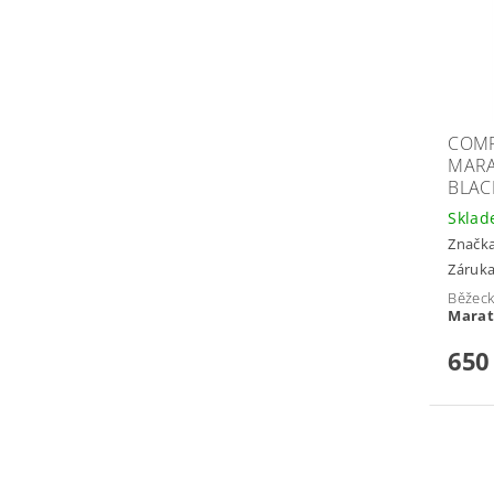
COMP
MARA
BLAC
Skla
Značk
Záruka
Běžec
Marat
650