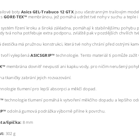
ailové boty
Asics GEL-Trabuco 12 GTX
jsou všestranným trailovým modelem
 s
GORE-TEX™
membránou, jež pomáhá udržet tvé nohy v suchu a teple i 
 systém řízení kroku a široká základna, pomáhají k stabilnějšímu pohybu
 kdy tvá noha potřebuje extra podporu, zvláště pak v pozdějších chvílích
destička má pružnou konstrukci, která tvé nohy chrání před ostrými kame
tvoří vylepšená
ASICSGRIP™
technologie. Tento materiál ti pomůže zažít
EX™
membrána dovnitř nevpustí ani kapku vody, pro ničím nerušený pohyb
na tkaničky zabrání jejich rozvazování.
hnologie tlumení pro lepší absorpci a měkčí dopad.
T™
technologie tlumení pomáhá k vytvoření měkčího dopadu a lepšího od
IP™
odolná gumová podrážka výborně přilne k povrchu.
ata/špička:
8 mm
st:
302 g