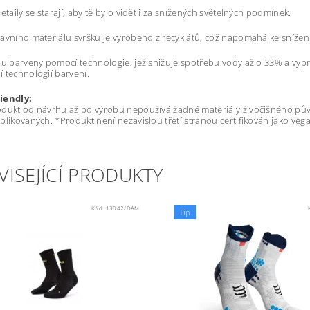
etaily se starají, aby tě bylo vidět i za snížených světelných podmínek.
avního materiálu svršku je vyrobeno z recyklátů, což napomáhá ke sníže
ou barveny pomocí technologie, jež snižuje spotřebu vody až o 33% a vyp
 technologií barvení.
iendly:
dukt od návrhu až po výrobu nepoužívá žádné materiály živočišného původu
plikovaných. *Produkt není nezávislou třetí stranou certifikován jako veg
VISEJÍCÍ PRODUKTY
Kód:
13042/DAM
Tip