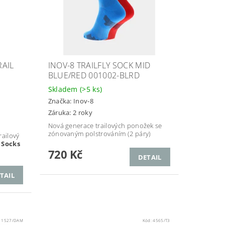
AIL
INOV-8 TRAILFLY SOCK MID
BLUE/RED 001002-BLRD
Skladem
(>5 ks)
Značka:
Inov-8
Záruka: 2 roky
Nová generace trailových ponožek se
zónovaným polstrováním (2 páry)
ailový
 Socks
720 Kč
DETAIL
TAIL
11527/DAM
Kód:
4565/T3