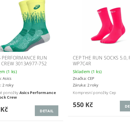
S PERFORMANCE RUN
CEP THE RUN SOCKS 5.0, 
 CREW 3013A977-752
WP7C4R
dem
(1 ks)
Skladem
(1 ks)
a:
Asics
Značka:
CEP
: 2 roky
Záruka: 2 roky
ké ponožky
Asics Performance
Kompresní ponožky Cep
ock Crew
550 Kč
DE
 Kč
DETAIL