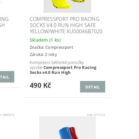
ING
COMPRESSPORT PRO RACING
GH
SOCKS V4.0 RUN HIGH SAFE
YELLOW/WHITE XU00046B7020
Skladem
(1 ks)
Značka:
Compressport
Záruka: 2 roky
Kompresní běžecké ponožky
vysoké
Compressport Pro Racing
Socks v4.0 Run High
TAIL
490 Kč
DETAIL
d:
10608/T2
Kód:
5771/S 3