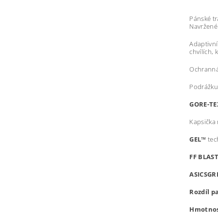
Pánské tr
Navržené
Adaptivní
chvílích,
Ochranná 
Podrážku 
GORE-T
Kapsička 
GEL™
tec
FF BLAS
ASICSGR
Rozdíl p
Hmotno