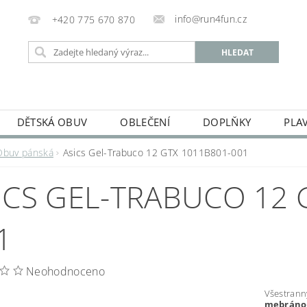
info@run4fun.cz
+420 775 670 870
DĚTSKÁ OBUV
OBLEČENÍ
DOPLŇKY
PLA
KAMENNÁ PRODEJNA
OBCHODNÍ PODMÍNKY
VRÁC
Obuv pánská
Asics Gel-Trabuco 12 GTX 1011B801-001
MOJE OBJEDNÁVKA
ICS GEL-TRABUCO 12 
1
Neohodnoceno
Všestrann
mebrán