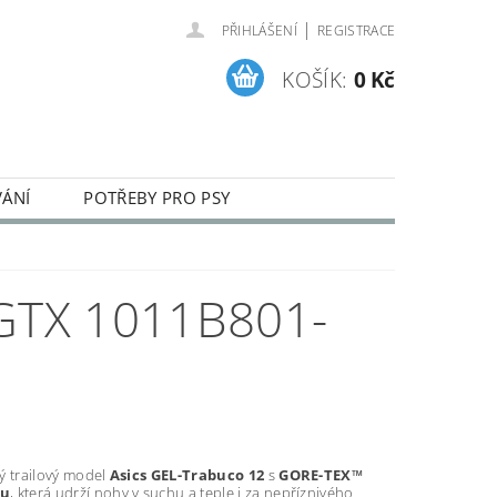
|
PŘIHLÁŠENÍ
REGISTRACE
KOŠÍK:
0 Kč
VÁNÍ
POTŘEBY PRO PSY
ENÍ A REKLAMACE ZBOŽÍ
GTX 1011B801-
ý trailový model
Asics GEL-Trabuco 12
s
GORE-TEX™
ou
, která udrží nohy v suchu a teple i za nepříznivého