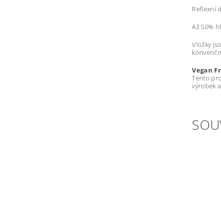
Reflexní d
Až 50% hl
Vložky js
konvenční
Vegan Fr
Tento pro
výrobek a
SOU