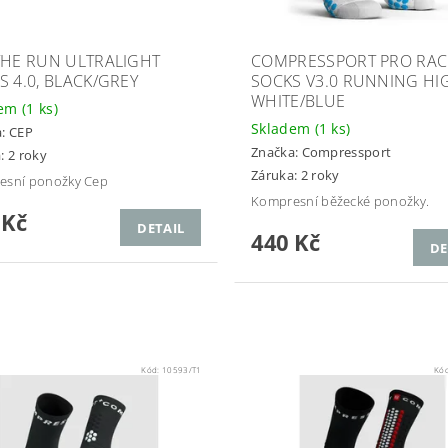
THE RUN ULTRALIGHT
COMPRESSPORT PRO RAC
S 4.0, BLACK/GREY
SOCKS V3.0 RUNNING HI
WHITE/BLUE
dem
(1 ks)
Skladem
(1 ks)
a:
CEP
Značka:
Compressport
: 2 roky
Záruka: 2 roky
esní ponožky Cep
Kompresní běžecké ponožky.
 Kč
DETAIL
440 Kč
DE
Kód:
10593/T1
Kó