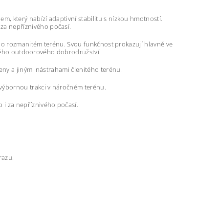
, který nabízí adaptivní stabilitu s nízkou hmotností.
za nepříznivého počasí.
 po rozmanitém terénu. Svou funkčnost prokazují hlavně ve
 tvého outdoorového dobrodružství.
ny a jinými nástrahami členitého terénu.
 výbornou trakci v náročném terénu.
 i za nepříznivého počasí.
razu.