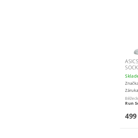
ASIC
SOCK
Skla
Značk
Záruka
Běžec
Run S
499