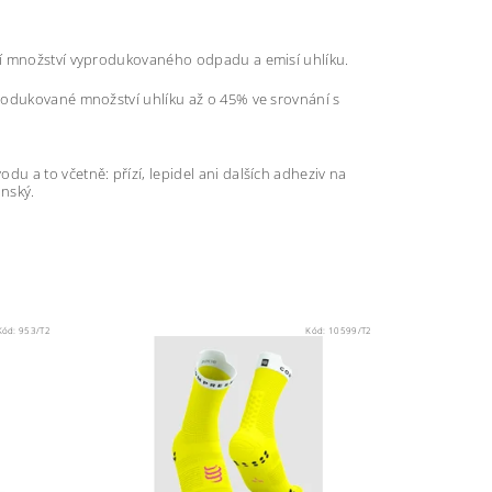
ní množství vyprodukovaného odpadu a emisí uhlíku.
rodukované množství uhlíku až o 45% ve srovnání s
 a to včetně: přízí, lepidel ani dalších adheziv na
anský.
Kód:
953/T2
Kód:
10599/T2