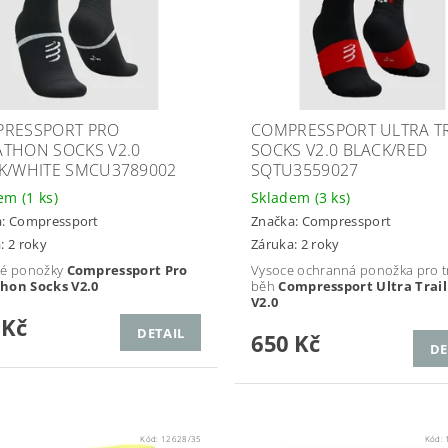
RESSPORT PRO
COMPRESSPORT ULTRA TR
THON SOCKS V2.0
SOCKS V2.0 BLACK/RED
K/WHITE SMCU3789002
SQTU3559027
dem
(1 ks)
Skladem
(3 ks)
a:
Compressport
Značka:
Compressport
: 2 roky
Záruka: 2 roky
ké ponožky
Compressport Pro
Vysoce ochranná ponožka pro tr
hon Socks V2.0
běh
Compressport Ultra Trail
V2.0
 Kč
DETAIL
650 Kč
DE
Kód:
12628/35
Kód: