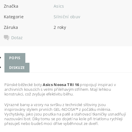
Značka
Asics
Kategorie
Silniční obuv
Záruka
2 roky
Dotaz
POPIS
DISKUZE
Pánské běžecké boty
Asics Noosa TRI 16
propojují inspiraci v
archivních kouscích s velmi přiléhavým střihem. Mají lehkou
konstrukci, což zvyšuje efektivitu běhu.
Výrazné barvy a vzory na svršku z technické síťoviny jsou
inspirovány stylem prvních GEL-NOOSA™ z počátku milénia.
Vychytávky, jako jsou poutka na patě a stahovací tkaničky usnadňují
nazouvání bot. Díky tomu se po dojetí na kole při triatlonu rychleji
přezuješ nebo budeš moci dříve vyběhnout ze dveří.