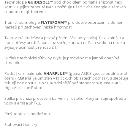
Technologie
GUIDESOLE™
pod chodidlem pomáhá snižovat flexi
kotníku. Jejich zahnutý tvar umožňuje ušetřit více energie a zároveň
snadno rolují dopředu.
Tlumicí technologie
FLYTEFOAM™
pro dobré odpružení a tlumení
nárazů při zachování nízké hmotnosti.
Tvarovaná podešev a pevná přední část boty snižují flexi kotníku a
tlumí otřesy při došlapu, což snižuje únavu dalších svalů na noze a
zvyšuje účinnost přenosu sil.
Svršek z technické síťoviny zvyšuje prodyšnost a jemně obepíná
chodidlo.
Podrážka z materiálu
AHARPLUS™
(guma ASICS vysoce odolná proti
otěru). Materiál je umístěn v kritických oblastech podrážky a zlepšuje
tak její odolnost a je o 50% odolnější než standardní guma ASICS
High Abrasion Rubber.
Stélka prochází procesem barvení v roztoku, který snižuje spotřebu
vody a emise uhlíku.
Plný kontakt s podložkou.
Stahovací tkaničky.