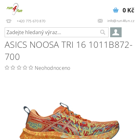
0 Kč
info@run4fun.cz
+420 775 670 870
ASICS NOOSA TRI 16 1011B872-
700
Neohodnoceno