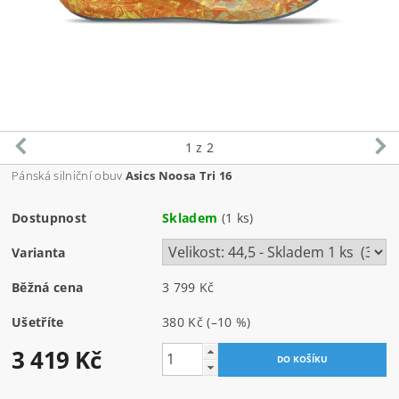
1
z 2
Pánská silniční obuv
Asics Noosa Tri 16
Dostupnost
Skladem
(1 ks)
Varianta
Běžná cena
3 799 Kč
Ušetříte
380 Kč
(–10 %)
3 419 Kč