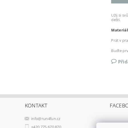
Užij si s
dešti.
Materiál
Prát v pr
Buďte prv
Při
KONTAKT
FACEB
info
@
run4fun.cz
+420 775 670 870