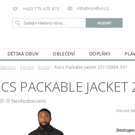
info@run4fun.cz
+420 775 670 870
DĚTSKÁ OBUV
OBLEČENÍ
DOPLŇKY
PLA
KAMENNÁ PRODEJNA
OBCHODNÍ PODMÍNKY
VRÁC
Oblečení
Pánské
Bundy
Asics Packable Jacket 2011D084_001
MOJE OBJEDNÁVKA
ICS PACKABLE JACKET
Neohodnoceno
Pánská b
Dostupn