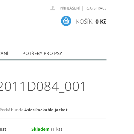
|
PŘIHLÁŠENÍ
REGISTRACE
KOŠÍK:
0 Kč
VÁNÍ
POTŘEBY PRO PSY
ENÍ A REKLAMACE ZBOŽÍ
 2011D084_001
ěžecká bunda
Asics
Packable Jacket
ost
Skladem
(1 ks)