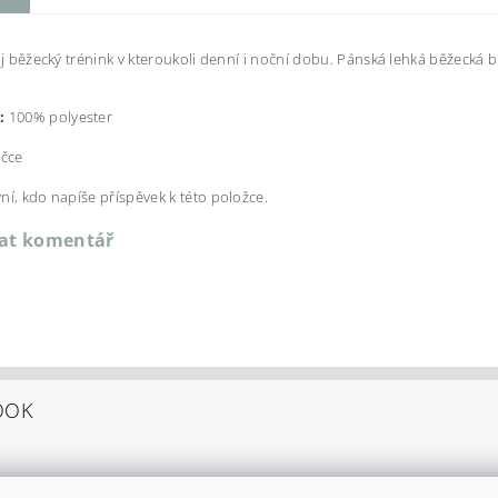
vůj běžecký trénink v kteroukoli denní i noční dobu. Pánská lehká běžecká 
:
100% polyester
ačce
ní, kdo napíše příspěvek k této položce.
dat komentář
OOK