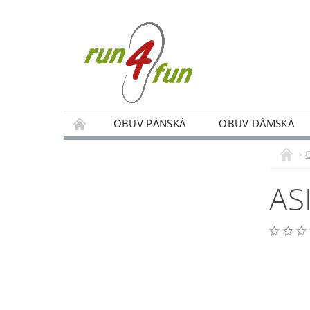
OBUV PÁNSKÁ
OBUV DÁMSKÁ
TRÉNINKY SKUPINOVÉ A INDIVIDUÁLNÍ
PODMÍNKY OCHRANY OSOBNÍCH ÚDAJŮ
AS