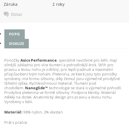
Záruka
2 roky
Dotaz
POPIS
DISKUZE
Ponožky
Asics Performance
, speciálně navržené pro běh, mají
silnější základnu pro více tlumení a pohodlnější krok. Střih pro
pravou a levou nohu je odlišný, pro lepší padnutí a maximální
přizpůsobení tvým nohám. Pletenina, ze které jsou tyto ponožky
vyrobeny, má formu síťoviny, díky čemuž jsou výjimečně prodyšné.
Střední výška. Rychleschnoucí materiál. Tlumení pod
chodidlem.
Nanoglide™
technologie se stará o výjimečné pohodlí.
Prodyšná pletenina ve formě síťoviny. Podpora klenby. Materiál
měkký na dotek. Anatomický design pro pravou a levou nohu.
Vyrobeny v Itálii.
Materiál:
98% nylon, 2% elastan
Prát v pračce