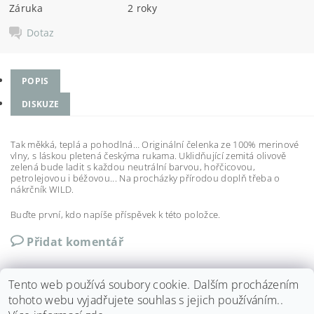
Záruka
2 roky
Dotaz
POPIS
DISKUZE
Tak měkká, teplá a pohodlná… Originální čelenka ze 100% merinové
vlny, s láskou pletená českýma rukama. Uklidňující zemitá olivově
zelená bude ladit s každou neutrální barvou, hořčicovou,
petrolejovou i béžovou... Na procházky přírodou doplň třeba o
nákrčník WILD.
Buďte první, kdo napíše příspěvek k této položce.
Přidat komentář
Tento web používá soubory cookie. Dalším procházením
tohoto webu vyjadřujete souhlas s jejich používáním..