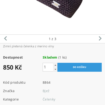
1
z 3
Zimní pletená čelenka z merino vlny
Dostupnost
Skladem
(1 ks)
850 Kč
Kód produktu
8864
Značka
Bjež
Kategorie
Čelenky