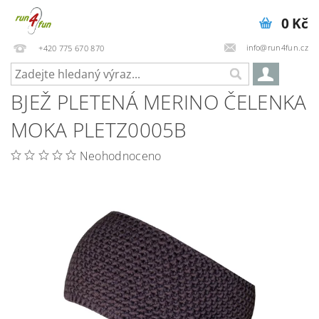
0 Kč
info@run4fun.cz
+420 775 670 870
BJEŽ PLETENÁ MERINO ČELENKA
MOKA PLETZ0005B
Neohodnoceno