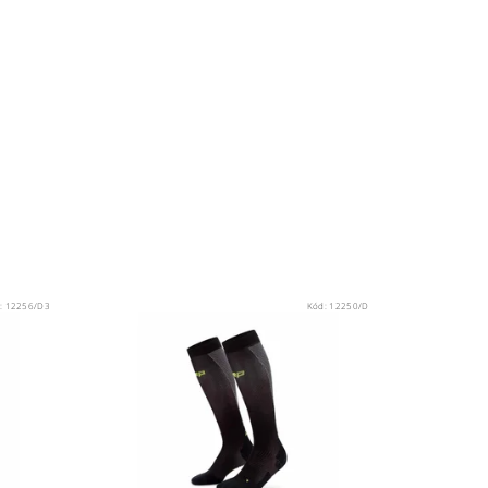
:
12256/D3
Kód:
12250/D