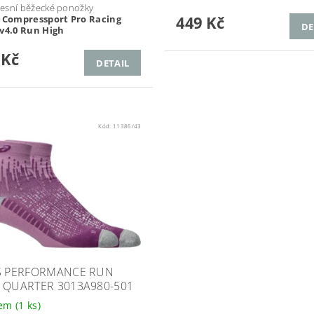
esní běžecké ponožky
449 Kč
é
Compressport Pro Racing
DE
 v4.0 Run High
 Kč
DETAIL
Kód:
11386/43
S PERFORMANCE RUN
 QUARTER 3013A980-501
dem
(1 ks)