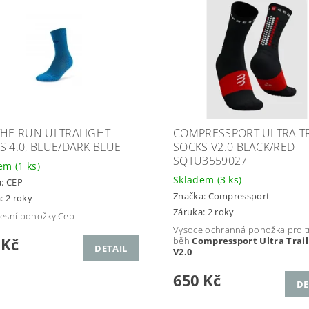
THE RUN ULTRALIGHT
COMPRESSPORT ULTRA TR
S 4.0, BLUE/DARK BLUE
SOCKS V2.0 BLACK/RED
SQTU3559027
dem
(1 ks)
Skladem
(3 ks)
a:
CEP
Značka:
Compressport
: 2 roky
Záruka: 2 roky
esní ponožky Cep
Vysoce ochranná ponožka pro tr
 Kč
běh
Compressport Ultra Trail
DETAIL
V2.0
650 Kč
DE