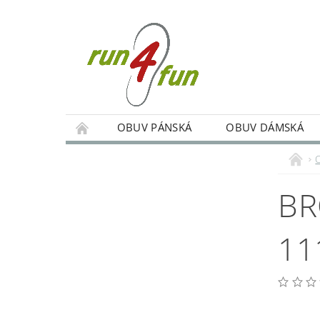
OBUV PÁNSKÁ
OBUV DÁMSKÁ
TRÉNINKY SKUPINOVÉ A INDIVIDUÁLNÍ
PODMÍNKY OCHRANY OSOBNÍCH ÚDAJŮ
BR
11