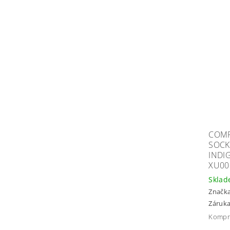
COMP
SOCK
INDI
XU00
Skla
Značk
Záruka
Kompre