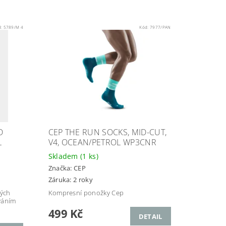
d:
5789/M 4
Kód:
7977/PAN
D
CEP THE RUN SOCKS, MID-CUT,
L
V4, OCEAN/PETROL WP3CNR
Skladem
(1 ks)
Značka:
CEP
Záruka: 2 roky
vých
Kompresní ponožky Cep
váním
499 Kč
DETAIL