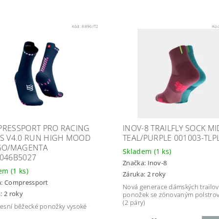
Kód:
8896/T2
Kó
RESSPORT PRO RACING
INOV-8 TRAILFLY SOCK MI
S V4.0 RUN HIGH MOOD
TEAL/PURPLE 001003-TLP
GO/MAGENTA
Skladem
(1 ks)
046B5027
Značka:
Inov-8
dem
(1 ks)
Záruka: 2 roky
a:
Compressport
Nová generace dámských trailo
: 2 roky
ponožek se zónovaným polstro
(2 páry)
sní běžecké ponožky vysoké