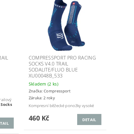
AIL
COMPRESSPORT PRO RACING
SOCKS V4.0 TRAIL
SODALITE/FLUO BLUE
XU00048B_533
Skladem
(2 ks)
Značka:
Compressport
Záruka: 2 roky
ailový
 Socks
Kompresní běžecké ponožky vysoké
460 Kč
DETAIL
TAIL