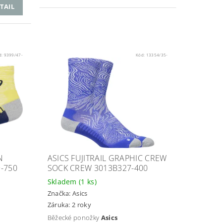
TAIL
d:
9399/47-
Kód:
13354/35-
N
ASICS FUJITRAIL GRAPHIC CREW
-750
SOCK CREW 3013B327-400
Skladem
(1 ks)
Značka:
Asics
Záruka: 2 roky
Běžecké ponožky
Asics