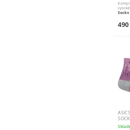
Kompr
vysok
Socks
490
ASIC
SOCK
Skla