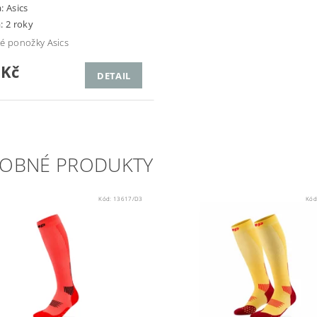
a:
Asics
: 2 roky
é ponožky Asics
 Kč
DETAIL
OBNÉ PRODUKTY
Kód:
13617/D3
Kód