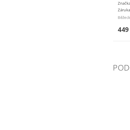
Značk
Záruka
Běžeck
449
POD