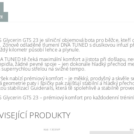
ZE
Glycerin GTS 23 je silniční objemová bota pro běžce, kteří 
tu. Zónově odladěné tlumení DNA TUNED s dusíkovou infuzí při
aždý kilometr působí lehce a plynule.
A TUNED tě čeká maximální komfort a jistota při došlapu, ne
epidla, žádné pevné spoje – jen dokonale hladký přechod m
a superrychlou střelou na svižné tempo.
ršek nabízí prémiový komfort – je měkký, prodyšný a skvěle se
 geometrie paty i špičky pak zajišťují stabilní a hladký přec
kou stabilizací Guiderails, která tě spolehlivě a stabilně pr
Glycerin GTS 23 – prémiový komfort pro každodenní trénink.
VISEJÍCÍ PRODUKTY
Kód:
13039/P
Kó