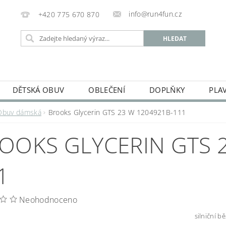
info@run4fun.cz
+420 775 670 870
DĚTSKÁ OBUV
OBLEČENÍ
DOPLŇKY
PLA
KAMENNÁ PRODEJNA
OBCHODNÍ PODMÍNKY
VRÁC
Obuv dámská
Brooks Glycerin GTS 23 W 1204921B-111
MOJE OBJEDNÁVKA
OOKS GLYCERIN GTS 
1
Neohodnoceno
silniční b