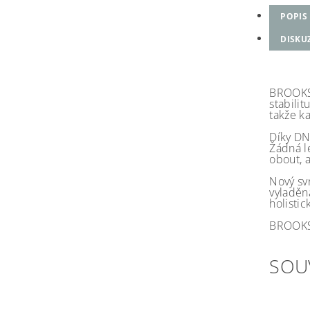
POPIS
DISKU
BROOKS 
stabili
takže k
Díky DN
Žádná l
obout, 
Nový sv
vyladěná
holistic
BROOKS 
SOU