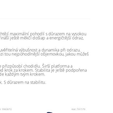
chtějí maximální pohodlí s důrazem na vysokou
náší ještě měkčí došlap a energičtější odraz,
uvěřitelná výbušnost a dynamika při odrazu.
ezi tou nejpohodlnější objemovkou, jakou můžeš
 přizpůsobí chodidlu. Širší platforma a
hod krok za krokem. Stabilita je ještě podpořena
ovede každým tvým krokem.
 S důrazem na stabilitu.
d:
10608/T2
Kód:
7917/T3