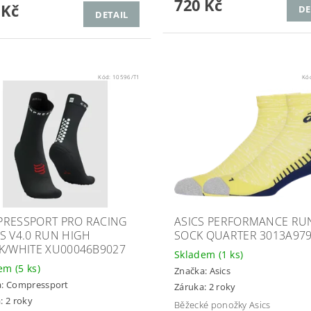
720 Kč
 Kč
DE
DETAIL
Kód:
10596/T1
Kó
RESSPORT PRO RACING
ASICS PERFORMANCE RU
S V4.0 RUN HIGH
SOCK QUARTER 3013A979
K/WHITE XU00046B9027
Skladem
(1 ks)
dem
(5 ks)
Značka:
Asics
a:
Compressport
Záruka: 2 roky
: 2 roky
Běžecké ponožky Asics