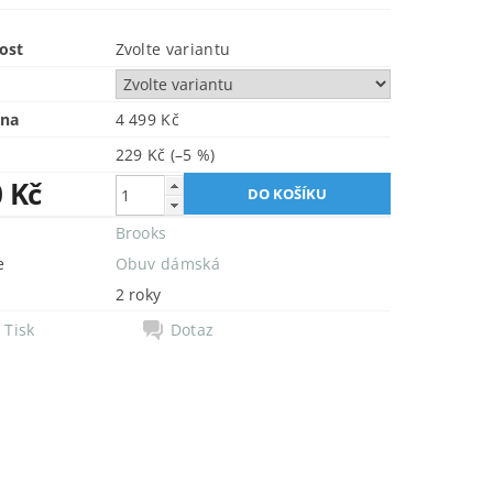
ost
Zvolte variantu
ena
4 499 Kč
229 Kč
(–5 %)
0 Kč
Brooks
e
Obuv dámská
2 roky
Tisk
Dotaz