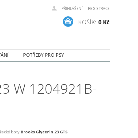
|
PŘIHLÁŠENÍ
REGISTRACE
KOŠÍK:
0 Kč
VÁNÍ
POTŘEBY PRO PSY
ENÍ A REKLAMACE ZBOŽÍ
23 W 1204921B-
ěžecké boty
Brooks Glycerin 23 GTS