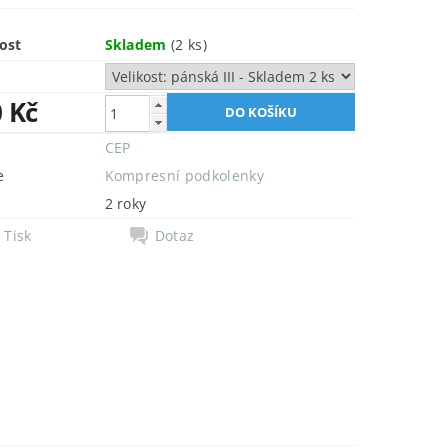
ost
Skladem
(2 ks)
0 Kč
CEP
e
Kompresní podkolenky
2 roky
Tisk
Dotaz