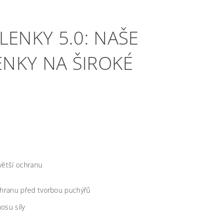
ENKY 5.0: NAŠE
ENKY NA ŠIROKÉ
 větší ochranu
chranu před tvorbou puchýřů
osu síly