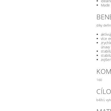
ideáln
Made 
BEN
díky def
aktivu
více e
zrychl
únavy
stabil
stabil
zvýšen
KOM
160
CÍL
běžci, vyt