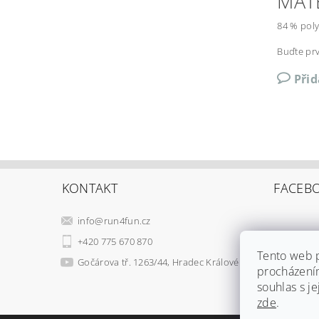
MAT
84 % pol
Buďte prv
Při
KONTAKT
FACEB
info
@
run4fun.cz
+420 775 670 870
Tento web p
Gočárova tř. 1263/44, Hradec Králové
procházení
souhlas s je
zde
.