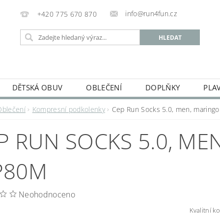
info@run4fun.cz
+420 775 670 870
DĚTSKÁ OBUV
OBLEČENÍ
DOPLŇKY
PLA
KAMENNÁ PRODEJNA
OBCHODNÍ PODMÍNKY
VRÁC
Oblečení
Kompresní podkolenky
Cep Run Socks 5.0, men, maring
MOJE OBJEDNÁVKA
P RUN SOCKS 5.0, ME
P80M
Neohodnoceno
Kvalitní 