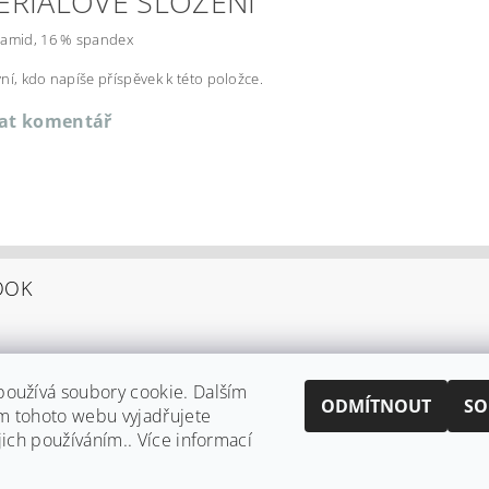
ERIÁLOVÉ SLOŽENÍ
yamid, 16 % spandex
ní, kdo napíše příspěvek k této položce.
dat komentář
OOK
oužívá soubory cookie. Dalším
ODMÍTNOUT
SO
m tohoto webu vyjadřujete
jich používáním.. Více informací
Shoptet.cz
|
Můjprvníeshop.cz