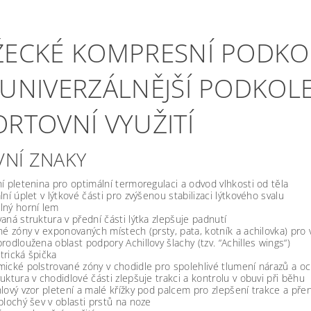
ŽECKÉ KOMPRESNÍ PODKOL
JUNIVERZÁLNĚJŠÍ PODKOL
ORTOVNÍ VYUŽITÍ
VNÍ ZNAKY
í pletenina pro optimální termoregulaci a odvod vlhkosti od těla
lní úplet v lýtkové části pro zvýšenou stabilizaci lýtkového svalu
lný horní lem
aná struktura v přední části lýtka zlepšuje padnutí
né zóny v exponovaných místech (prsty, pata, kotník a achilovka) pro
rodloužena oblast podpory Achillovy šlachy (tzv. “Achilles wings“)
rická špička
ické polstrované zóny v chodidle pro spolehlivé tlumení nárazů a o
uktura v chodidlové části zlepšuje trakci a kontrolu v obuvi při běhu
lový vzor pletení a malé křížky pod palcem pro zlepšení trakce a přen
plochý šev v oblasti prstů na noze