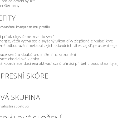
í pro celoroční využití
in Germany
EFITY
inovanému kompresnímu profilu
jí přítok okysličené krve do svalů
nergie, větší vytrvalost a zvýšený výkon díky zlepšené cirkulaci krve
ené odbourávání metabolických odpadních látek zajišťuje aktivní rege
izace svalů a kloubů pro snížení rizika zranění
izace chodidlové klenby
á koordinace docílená aktivací svalů přináší při běhu pocit stability a 
PRESNÍ SKÓRE
OVÁ SKUPINA
rvalostní sportovci