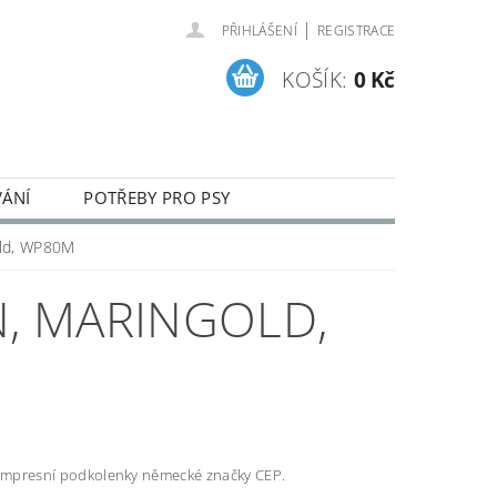
|
PŘIHLÁŠENÍ
REGISTRACE
KOŠÍK:
0 Kč
VÁNÍ
POTŘEBY PRO PSY
ENÍ A REKLAMACE ZBOŽÍ
old, WP80M
N, MARINGOLD,
kompresní podkolenky německé značky CEP.