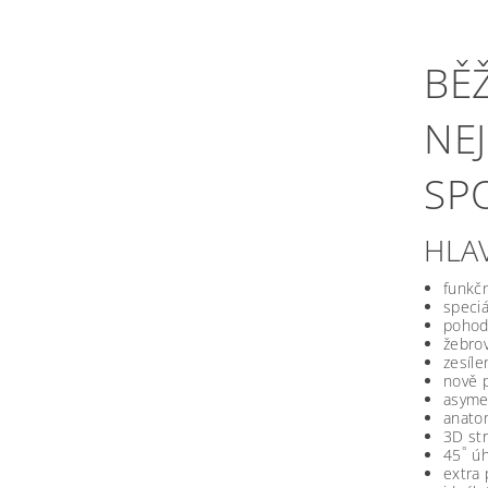
BĚ
NE
SP
HLA
funkčn
speciá
pohod
žebrov
zesíle
nově p
asymet
anatom
3D str
°
45
úh
extra 