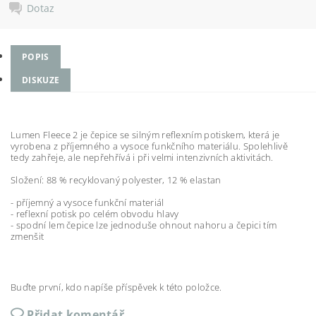
Dotaz
POPIS
DISKUZE
Lumen Fleece 2 je čepice se silným reflexním potiskem, která je
vyrobena z příjemného a vysoce funkčního materiálu. Spolehlivě
tedy zahřeje, ale nepřehřívá i při velmi intenzivních aktivitách.
Složení: 88 % recyklovaný polyester, 12 % elastan
- příjemný a vysoce funkční materiál
- reflexní potisk po celém obvodu hlavy
- spodní lem čepice lze jednoduše ohnout nahoru a čepici tím
zmenšit
Buďte první, kdo napíše příspěvek k této položce.
Přidat komentář