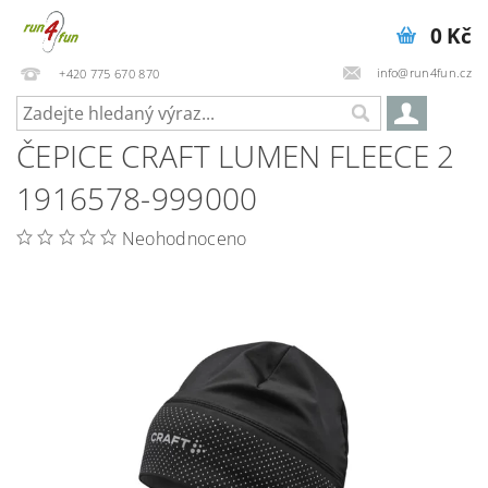
0 Kč
info@run4fun.cz
+420 775 670 870
ČEPICE CRAFT LUMEN FLEECE 2
1916578-999000
Neohodnoceno