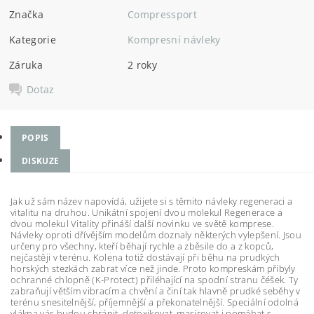
Značka
Compressport
Kategorie
Kompresní návleky
Záruka
2 roky
Dotaz
POPIS
DISKUZE
Jak už sám název napovídá, užijete si s těmito návleky regeneraci a
vitalitu na druhou. Unikátní spojení dvou molekul Regenerace a
dvou molekul Vitality přináší další novinku ve světě komprese.
Návleky oproti dřívějším modelům doznaly některých vylepšení. Jsou
určeny pro všechny, kteří běhají rychle a zběsile do a z kopců,
nejčastěji v terénu. Kolena totiž dostávají při běhu na prudkých
horských stezkách zabrat více než jinde. Proto kompreskám přibyly
ochranné chlopně (K-Protect) přiléhající na spodní stranu čéšek. Ty
zabraňují větším vibracím a chvění a činí tak hlavně prudké seběhy v
terénu snesitelnější, příjemnější a překonatelnější. Speciální odolná
vlákna vás budou chránit, detoxikovat, masírovat i pomáhat s