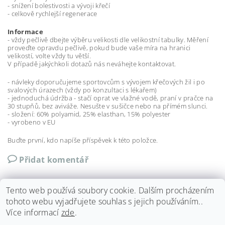
- snížení bolestivosti a vývoji křečí
- celkově rychlejší regenerace
Informace
- vždy pečlivě dbejte výběru velikosti dle velikostní tabulky. Měření
proveďte opravdu pečlivě, pokud bude vaše míra na hranici
velikostí, volte vždy tu větší.
V případě jakýchkoli dotazů nás neváhejte kontaktovat.
- návleky doporučujeme sportovcům s vývojem křečových žil i po
svalových úrazech (vždy po konzultaci s lékařem)
- jednoduchá údržba - stačí oprat ve vlažné vodě, praní v pračce na
30 stupňů, bez aviváže. Nesušte v sušičce nebo na přímém slunci.
- složení: 60% polyamid, 25% elasthan, 15% polyester
- vyrobeno v EU
Buďte první, kdo napíše příspěvek k této položce.
Přidat komentář
Tento web používá soubory cookie. Dalším procházením
tohoto webu vyjadřujete souhlas s jejich používáním..
Více informací
zde
.
Shoptet.cz
|
Můjprvníeshop.cz