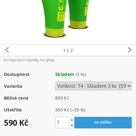
1
z 2
Kompresní návleky na lýtka.
Dostupnost
Skladem
(3 ks)
Varianta
Běžná cena
890 Kč
Ušetříte
300 Kč
(–33 %)
590 Kč