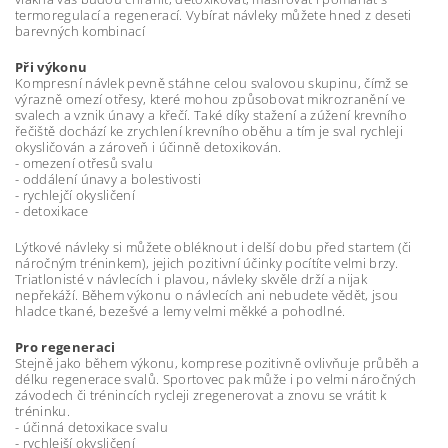
termoregulací a regenerací. Vybírat návleky můžete hned z deseti
barevných kombinací
Při výkonu
Kompresní návlek pevně stáhne celou svalovou skupinu, čímž se
výrazně omezí otřesy, které mohou způsobovat mikrozranění ve
svalech a vznik únavy a křečí. Také díky stažení a zúžení krevního
řečiště dochází ke zrychlení krevního oběhu a tím je sval rychleji
okysličován a zároveň i účinně detoxikován.
- omezení otřesů svalu
- oddálení únavy a bolestivosti
- rychlejčí okysličení
- detoxikace
Lýtkové návleky si můžete obléknout i delší dobu před startem (či
náročným tréninkem), jejich pozitivní účinky pocítíte velmi brzy.
Triatlonisté v návlecích i plavou, návleky skvěle drží a nijak
nepřekáží. Během výkonu o návlecích ani nebudete vědět, jsou
hladce tkané, bezešvé a lemy velmi měkké a pohodlné.
Pro regeneraci
Stejně jako během výkonu, komprese pozitivně ovlivňuje průběh a
délku regenerace svalů. Sportovec pak může i po velmi náročných
závodech či trénincích rycleji zregenerovat a znovu se vrátit k
tréninku.
- účinná detoxikace svalu
- rychlejší okysličení