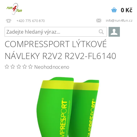
0 Kč
info@run4fun.cz
+420 775 670 870
COMPRESSPORT LÝTKOVÉ
NÁVLEKY R2V2 R2V2-FL6140
Neohodnoceno