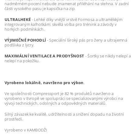
nadměrném pocení nebude znamenat přiléhání na stehna. V zadní
části vysokého pasu je kapsička na zip.
ULTRALHEKÉ
- Lehké díky vnější vrstvě Formosa a ultraměkkým
integrovaným kalhotkám: skvělá volba pro trénink a závody v
horkých podmínkách.
VÝJIMEČNÉ POHODLÍ
- Speciální široký pás pro ženy a ultrajemná
podšívka z lycry.
MAXIMÁLNÍ VENTILACE A PRODYŠNOST
- Šortky se nikdy nelepí a
nelepí na pokožku.
Vyrobeno lokálně, navrženo pro výkon
.
Ve společnosti Compressport je 82 % produktů navrženo a
vyrobeno v Evropě ve spolupráci se specializovanými výrobci na
vývoji technických, odolných a odpovědných materiálů.
Silný závazek ke kvalitě, udržitelnosti a snížení dopadu na životní
prostředí.
Vyrobeno v KAMBODŽI