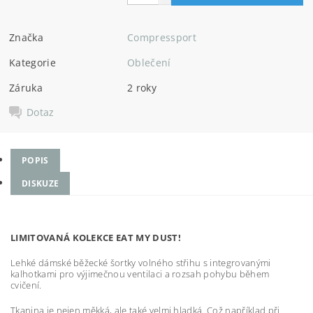
Značka
Compressport
Kategorie
Oblečení
Záruka
2 roky
Dotaz
POPIS
DISKUZE
LIMITOVANÁ KOLEKCE EAT MY DUST!
Lehké dámské běžecké šortky volného střihu s integrovanými
kalhotkami pro výjimečnou ventilaci a rozsah pohybu během
cvičení.
Tkanina je nejen měkká, ale také velmi hladká. Což například při