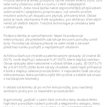
Použitá tkanina je lehká, prodyšná, rychle odvádí vlhkost a pot, čímž
vaše nohy zůstanou svěží a v suchu i v těch nejteplejších
podmínkách. Zcela nová špička nabízí ergonomičtější přizpůsobení
vašim prstům i vylepšenou propriocepci, což umožní prstům
intuitivní polohu při dopadu pro plynulý, přirozený krok. Oblast
palce je navíc obohacena froté vycpávkou, pro eliminaci zčernalých
nehtů při delších bězích. Totožná technologie je umístěna také
v oblasti paty.
Podpora klenby je samozřejmostí. Nejen že podporuje
mikrocirkulaci, ale především zabraňuje kroucení ponožky uvnitř
boty. Ponožka tak zůstane přesně na svém místě a zároveň
předchází vzniku puchýřů a nepříjemných otlačenin.
Achillova šlacha je chráněna patentovanými výstupky. Již známé 3D
DOTS, nově doplňují i takzvané FLAT DOTS, které zlepšují ventilaci.
Oboje výstupky dále nalezneme v oblasti bříšek a paty. 3D DOTS (75
%) a FLAT DOTS (25%) tlumí nárazy chodidel, nabízí lepší přilnavost
k botě a zlepšují celkové provzdušnění. V neposlední řadě zaručují
mikrostimulaci, která pomáhá zvýšit žilní průtok a oddálit tak únavu
s narůstajícími kilometry.
V oblasti od kotníku až po vrchní lem ponožky, jsou navržený
ventilační pruhy pro co maximální provzdušnění.
Ergonomický „jazýček” v zadní části vrchního lemu dodává těmto
high-tech ponožkám nádech pohodlí a elegantního designu, který