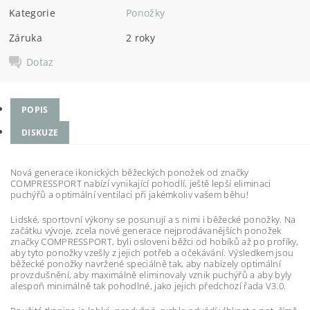
Kategorie
Ponožky
Záruka
2 roky
Dotaz
POPIS
DISKUZE
Nová generace ikonických běžeckých ponožek od značky
COMPRESSPORT nabízí vynikající pohodlí, ještě lepší eliminaci
puchýřů a optimální ventilaci při jakémkoliv vašem běhu!
Lidské, sportovní výkony se posunují a s nimi i běžecké ponožky. Na
začátku vývoje, zcela nové generace nejprodávanějších ponožek
značky COMPRESSPORT, byli osloveni běžci od hobíků až po profíky,
aby tyto ponožky vzešly z jejich potřeb a očekávání. Výsledkem jsou
běžecké ponožky navržené speciálně tak, aby nabízely optimální
provzdušnění, aby maximálně eliminovaly vznik puchýřů a aby byly
alespoň minimálně tak pohodlné, jako jejich předchozí řada V3.0.