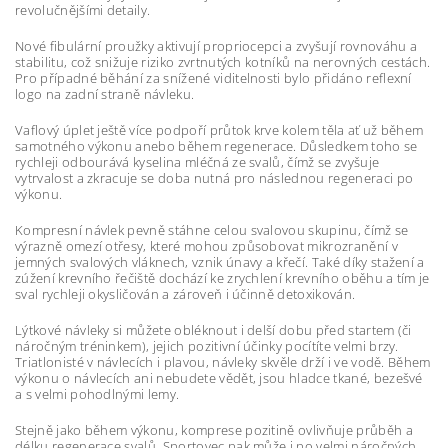
revolučnějšími detaily.
Nové fibulární proužky aktivují propriocepci a zvyšují rovnováhu a
stabilitu, což snižuje riziko zvrtnutých kotníků na nerovných cestách.
Pro případné běhání za snížené viditelnosti bylo přidáno reflexní
logo na zadní straně návleku.
Vaflový úplet ještě více podpoří průtok krve kolem těla ať už během
samotného výkonu anebo během regenerace. Důsledkem toho se
rychleji odbourává kyselina mléčná ze svalů, čímž se zvyšuje
vytrvalost a zkracuje se doba nutná pro následnou regeneraci po
výkonu.
Kompresní návlek pevně stáhne celou svalovou skupinu, čímž se
výrazně omezí otřesy, které mohou způsobovat mikrozranění v
jemných svalových vláknech, vznik únavy a křečí. Také díky stažení a
zúžení krevního řečiště dochází ke zrychlení krevního oběhu a tím je
sval rychleji okysličován a zároveň i účinně detoxikován.
Lýtkové návleky si můžete obléknout i delší dobu před startem (či
náročným tréninkem), jejich pozitivní účinky pocítíte velmi brzy.
Triatlonisté v návlecích i plavou, návleky skvěle drží i ve vodě. Během
výkonu o návlecích ani nebudete vědět, jsou hladce tkané, bezešvé
a s velmi pohodlnými lemy.
Stejně jako během výkonu, komprese pozitině ovlivňuje průběh a
délku regenerace svalů. Sportovec pak může i po velmi náročných