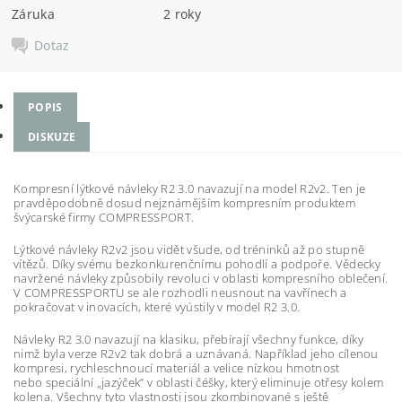
Záruka
2 roky
Dotaz
POPIS
DISKUZE
Kompresní lýtkové návleky R2 3.0 navazují na model R2v2. Ten je
pravděpodobně dosud nejznámějším kompresním produktem
švýcarské firmy COMPRESSPORT.
Lýtkové návleky R2v2 jsou vidět všude, od tréninků až po stupně
vítězů. Díky svému bezkonkurenčnímu pohodlí a podpoře. Vědecky
navržené návleky způsobily revoluci v oblasti kompresního oblečení.
V COMPRESSPORTU se ale rozhodli neusnout na vavřínech a
pokračovat v inovacích, které vyústily v model R2 3.0.
Návleky R2 3.0 navazují na klasiku, přebírají všechny funkce, díky
nimž byla verze R2v2 tak dobrá a uznávaná. Například jeho cílenou
kompresi, rychleschnoucí materiál a velice nízkou hmotnost
nebo speciální „jazýček” v oblasti čéšky, který eliminuje otřesy kolem
kolena. Všechny tyto vlastnosti jsou zkombinované s ještě