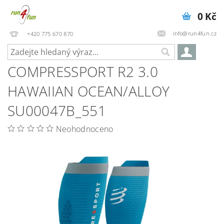
0 Kč
info@run4fun.cz
+420 775 670 870
COMPRESSPORT R2 3.0
HAWAIIAN OCEAN/ALLOY
SU00047B_551
Neohodnoceno