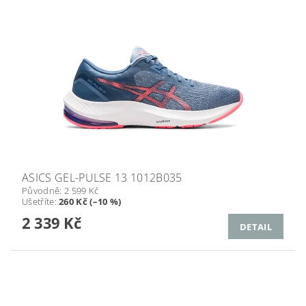
ASICS GEL-PULSE 13 1012B035
Původně:
2 599 Kč
Ušetříte
:
260 Kč (–10 %)
2 339 Kč
DETAIL