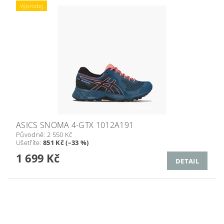
Výprodej
ASICS SNOMA 4-GTX 1012A191
Původně:
2 550 Kč
Ušetříte
:
851 Kč (–33 %)
1 699 Kč
DETAIL