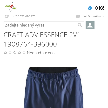
0 Kč
info@run4fun.cz
+420 775 670 870
CRAFT ADV ESSENCE 2V1
1908764-396000
Neohodnoceno