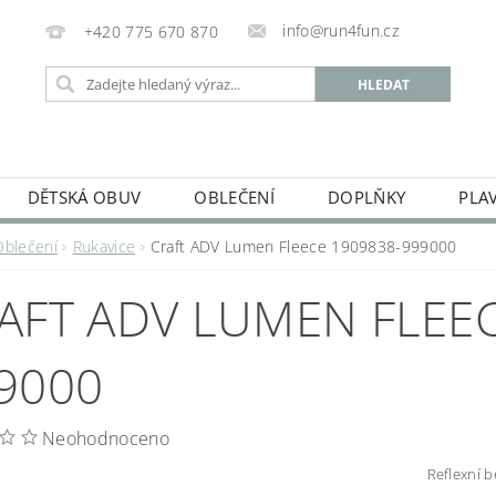
info@run4fun.cz
+420 775 670 870
DĚTSKÁ OBUV
OBLEČENÍ
DOPLŇKY
PLA
KAMENNÁ PRODEJNA
OBCHODNÍ PODMÍNKY
VRÁC
Oblečení
Rukavice
Craft ADV Lumen Fleece 1909838-999000
MOJE OBJEDNÁVKA
AFT ADV LUMEN FLEEC
9000
Neohodnoceno
Reflexní b