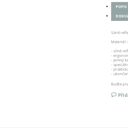
POPIS
DISKU
Silně ref
Materiál:
- silné re
- ergonom
- jemný b
- speciál
- praktic
- ukončen
Buďte prv
Při