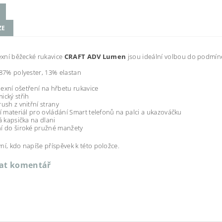
ZE
lexní běžecké rukavice
CRAFT ADV Lumen
jsou ideální volbou do podmín
 87% polyester, 13% elastan
flexní ošetření na hřbetu rukavice
ický střih
rush z vnitřní strany
ní materiál pro ovládání Smart telefonů na palci a ukazováčku
ká kapsička na dlani
í do široké pružné manžety
ní, kdo napíše příspěvek k této položce.
dat komentář