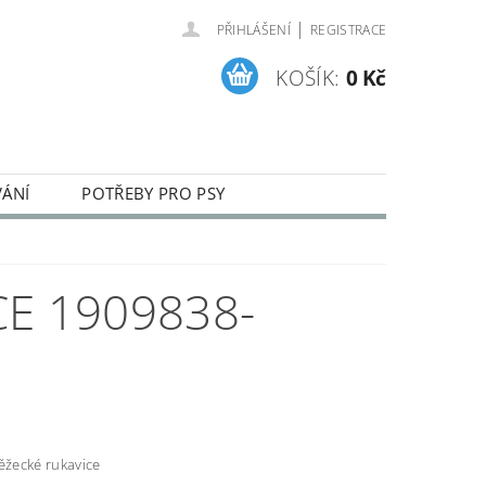
|
PŘIHLÁŠENÍ
REGISTRACE
KOŠÍK:
0 Kč
VÁNÍ
POTŘEBY PRO PSY
ENÍ A REKLAMACE ZBOŽÍ
E 1909838-
ěžecké rukavice