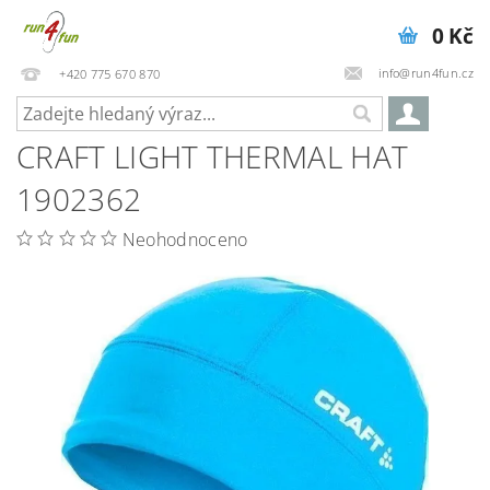
0 Kč
info@run4fun.cz
+420 775 670 870
CRAFT LIGHT THERMAL HAT
1902362
Neohodnoceno