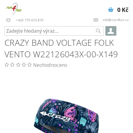
0 Kč
info@run4fun.cz
+420 775 670 870
CRAZY BAND VOLTAGE FOLK
VENTO W22126043X-00-X149
Neohodnoceno