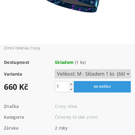
Zimní čelenka Crazy
Dostupnost
Skladem
(1 ks)
Varianta
660 Kč
Značka
Crazy Idea
Kategorie
Čelenky široké zimní
Záruka
2 roky