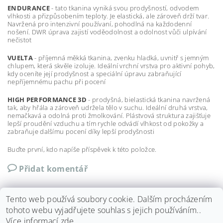
ENDURANCE
- tato tkanina vyniká svou prodyšností, odvodem
vlhkosti a přizpůsobením teploty. Je elastická, ale zároveň drží tvar.
Navržená pro intenzivní používaní, pohodlná na každodenní
nošení. DWR úprava zajistí voděodolnost a odolnost vůči ulpívání
nečistot
VUELTA
- příjemná měkká tkanina, zvenku hladká, uvnitř s jemným
chlupem, která skvěle izoluje. Ideální vrchní vrstva pro aktivní pohyb,
kdy oceníte její prodyšnost a speciální úpravu zabraňující
nepříjemnému pachu při pocení
HIGH PERFORMANCE 3D
- prodyšná, bielastická tkanina navržená
tak, aby hřála a zároveň udržela tělo v suchu. Ideální druhá vrstva,
nemačkavá a odolná proti žmolkování. Plástvová struktura zajišťuje
lepší proudění vzduchu a tím
rychle odvádí vlhkost od pokožky a
zabraňuje dalšímu pocení díky lepší prodyšnosti
Buďte první, kdo napíše příspěvek k této položce.
Přidat komentář
Tento web používá soubory cookie. Dalším procházením
tohoto webu vyjadřujete souhlas s jejich používáním..
Více informací
zde
.