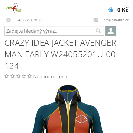
0 Kč
info@run4fun.cz
+420 775 670 870
CRAZY IDEA JACKET AVENGER
MAN EARLY W24055201U-00-
124
Neohodnoceno