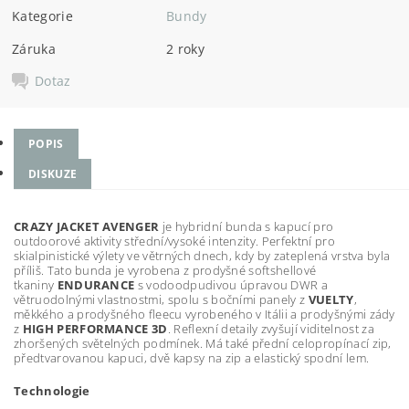
Kategorie
Bundy
Záruka
2 roky
Dotaz
POPIS
DISKUZE
CRAZY JACKET AVENGER
je hybridní bunda s kapucí pro
outdoorové aktivity střední/vysoké intenzity. Perfektní pro
skialpinistické výlety ve větrných dnech, kdy by zateplená vrstva byla
příliš. Tato bunda je vyrobena z prodyšné softshellové
tkaniny
ENDURANCE
s vodoodpudivou úpravou DWR a
větruodolnými vlastnostmi, spolu s bočními panely z
VUELTY
,
měkkého a prodyšného fleecu vyrobeného v Itálii a prodyšnými zády
z
HIGH PERFORMANCE 3D
. Reflexní detaily zvyšují viditelnost za
zhoršených světelných podmínek. Má také přední celopropínací zip,
předtvarovanou kapuci, dvě kapsy na zip a elastický spodní lem.
Technologie