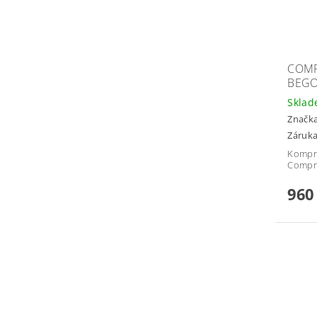
COMP
BEGO
Skla
Značk
Záruka
Kompre
Compr
960