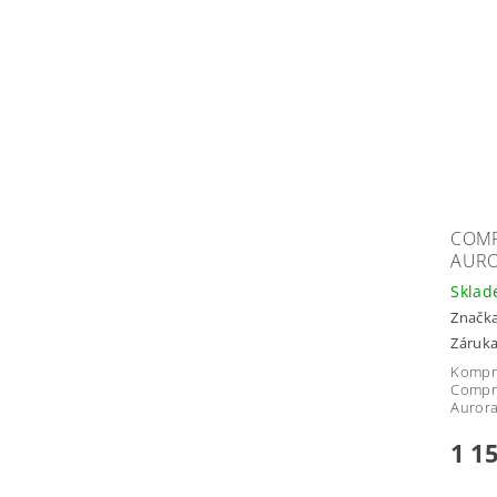
COMP
AURO
Skla
Značk
Záruka
Kompre
Compre
Auror
1 1