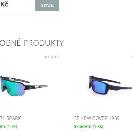
 Kč
DETAIL
OBNÉ PRODUKTY
Kód:
98/178
971 SPARK
3F NEW COVER 1959
dem
(1 ks)
Skladem
(1 ks)