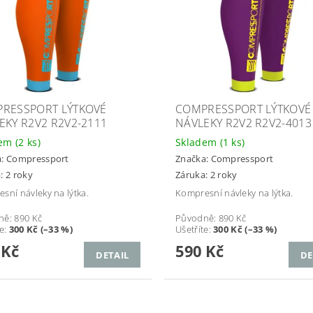
RESSPORT LÝTKOVÉ
COMPRESSPORT LÝTKOVÉ
EKY R2V2 R2V2-2111
NÁVLEKY R2V2 R2V2-4013
dem
(2 ks)
Skladem
(1 ks)
a:
Compressport
Značka:
Compressport
: 2 roky
Záruka: 2 roky
sní návleky na lýtka.
Kompresní návleky na lýtka.
ně:
890 Kč
Původně:
890 Kč
te
:
300 Kč (–33 %)
Ušetříte
:
300 Kč (–33 %)
 Kč
590 Kč
DETAIL
DE