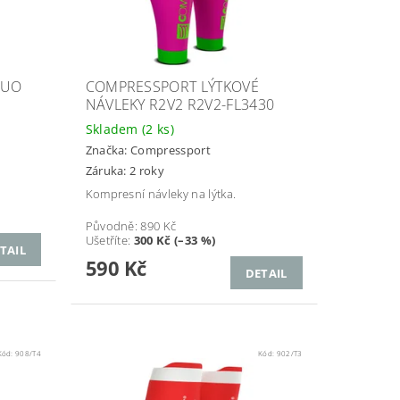
LUO
COMPRESSPORT LÝTKOVÉ
NÁVLEKY R2V2 R2V2-FL3430
Skladem
(2 ks)
Značka:
Compressport
Záruka: 2 roky
Kompresní návleky na lýtka.
Původně:
890 Kč
Ušetříte
:
300 Kč (–33 %)
TAIL
590 Kč
DETAIL
Kód:
908/T4
Kód:
902/T3