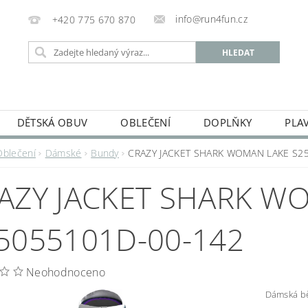
info@run4fun.cz
+420 775 670 870
DĚTSKÁ OBUV
OBLEČENÍ
DOPLŇKY
PLA
KAMENNÁ PRODEJNA
OBCHODNÍ PODMÍNKY
VRÁC
Oblečení
Dámské
Bundy
CRAZY JACKET SHARK WOMAN LAKE S2
MOJE OBJEDNÁVKA
AZY JACKET SHARK W
5055101D-00-142
Neohodnoceno
Dámská b