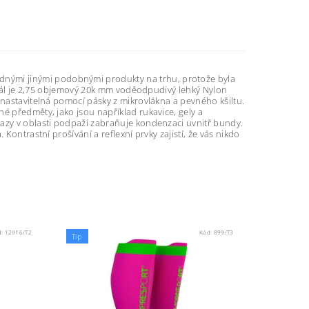
nými jinými podobnými produkty na trhu, protože byla
eriál je 2,75 objemový 20k mm voděodpudivý lehký Nylon
 nastavitelná pomocí pásky z mikrovlákna a pevného kšiltu.
é předměty, jako jsou například rukavice, gely a
razy v oblasti podpaží zabraňuje kondenzaci uvnitř bundy.
Kontrastní prošívání a reflexní prvky zajistí, že vás nikdo
d:
12916/T2
Kód:
899/T3
Tip