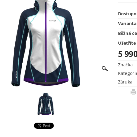
Dostupn
Varianta
Běžná c
Ušetříte
5 99
Značka
Kategori
Záruka