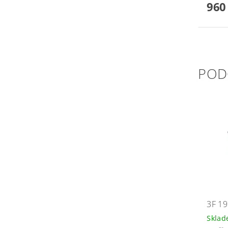
960
POD
3F 1
Skla