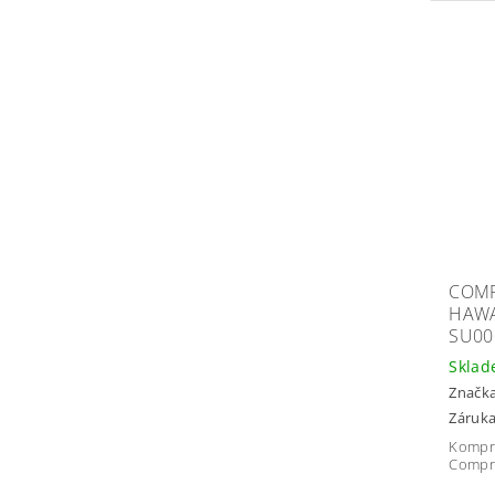
COMP
HAWA
SU00
Skla
Značk
Záruka
Kompre
Compr