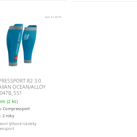
Kód:
8129/T3
RESSPORT R2 3.0
IIAN OCEAN/ALLOY
047B_551
dem
(2 ks)
a:
Compressport
: 2 roky
sní lýtkové návleky
essport