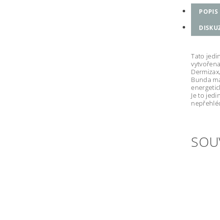
POPIS
DISKU
Tato jed
vytvořena
Dermizax,
Bunda má 
energetic
Je to jed
nepřehlé
SOU