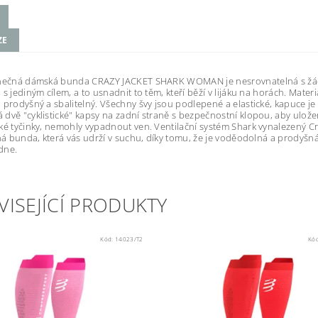
ZE
inečná dámská bunda CRAZY JACKET SHARK WOMAN je nesrovnatelná s žád
 s jediným cílem, a to usnadnit to těm, kteří běží v lijáku na horách. Mat
 prodyšný a sbalitelný. Všechny švy jsou podlepené a elastické, kapuce je
dvě "cyklistické" kapsy na zadní straně s bezpečnostní klopou, aby uložen
ké tyčinky, nemohly vypadnout ven. Ventilační systém Shark vynalezený C
iná bunda, která vás udrží v suchu, díky tomu, že je voděodolná a prodyšná. 
dne.
VISEJÍCÍ PRODUKTY
Kód:
14023/T2
Kó