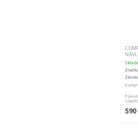
COMP
NÁVL
Skla
Značk
Záruka
Kompre
Původ
Ušetří
590