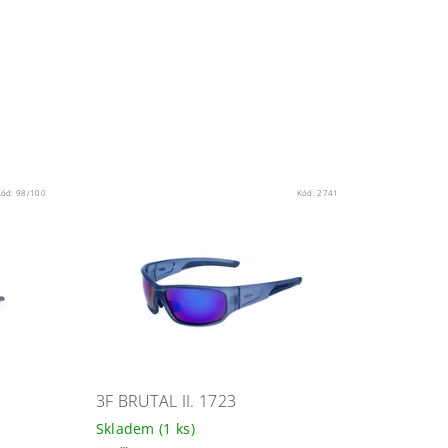
Kód:
98/100
Kód:
2741
3F BRUTAL II. 1723
Skladem
(1 ks)