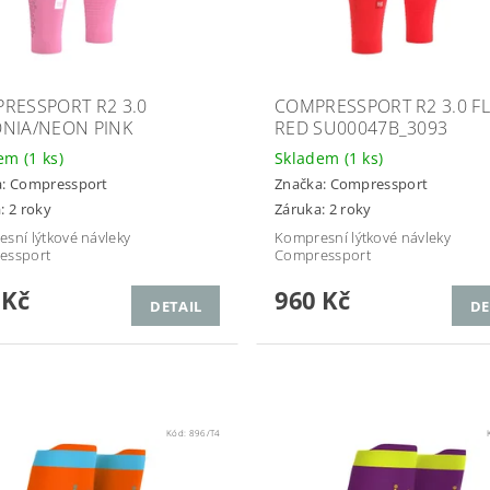
RESSPORT R2 3.0
COMPRESSPORT R2 3.0 F
NIA/NEON PINK
RED SU00047B_3093
dem
(1 ks)
Skladem
(1 ks)
a:
Compressport
Značka:
Compressport
: 2 roky
Záruka: 2 roky
sní lýtkové návleky
Kompresní lýtkové návleky
essport
Compressport
 Kč
960 Kč
DETAIL
DE
Kód:
896/T4