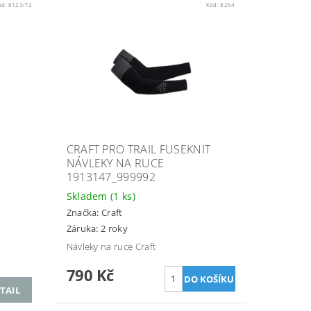
ód:
8123/T2
Kód:
8264
CRAFT PRO TRAIL FUSEKNIT
NÁVLEKY NA RUCE
1913147_999992
Skladem
(1 ks)
Značka:
Craft
Záruka: 2 roky
Návleky na ruce Craft
790 Kč
TAIL