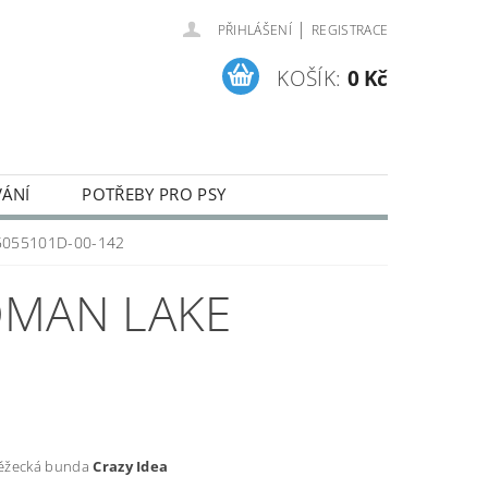
|
PŘIHLÁŠENÍ
REGISTRACE
KOŠÍK:
0 Kč
VÁNÍ
POTŘEBY PRO PSY
ENÍ A REKLAMACE ZBOŽÍ
5055101D-00-142
OMAN LAKE
ěžecká bunda
Crazy Idea