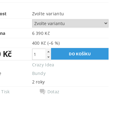
ost
Zvolte variantu
ena
6 390 Kč
400 Kč
(–6 %)
0 Kč
Crazy Idea
e
Bundy
2 roky
Tisk
Dotaz