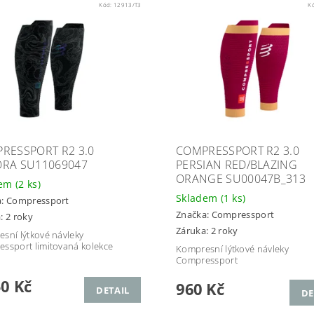
Kód:
12913/T3
K
RESSPORT R2 3.0
COMPRESSPORT R2 3.0
RA SU11069047
PERSIAN RED/BLAZING
ORANGE SU00047B_313
dem
(2 ks)
Skladem
(1 ks)
a:
Compressport
Značka:
Compressport
: 2 roky
Záruka: 2 roky
sní lýtkové návleky
ssport limitovaná kolekce
Kompresní lýtkové návleky
a
Compressport
50 Kč
960 Kč
DETAIL
DE