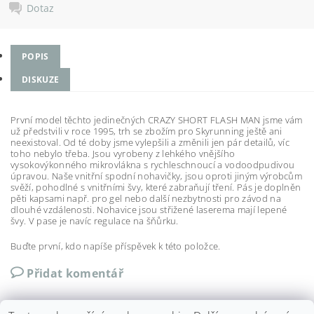
Dotaz
POPIS
DISKUZE
První model těchto jedinečných CRAZY SHORT FLASH MAN jsme vám
už předstvili v roce 1995, trh se zbožím pro Skyrunning ještě ani
neexistoval. Od té doby jsme vylepšili a změnili jen pár detailů, víc
toho nebylo třeba. Jsou vyrobeny z lehkého vnějšího
vysokovýkonného mikrovlákna s rychleschnoucí a vodoodpudivou
úpravou. Naše vnitřní spodní nohavičky, jsou oproti jiným výrobcům
svěží, pohodlné s vnitřními švy, které zabraňují tření. Pás je doplněn
pěti kapsami např. pro gel nebo další nezbytnosti pro závod na
dlouhé vzdálenosti. Nohavice jsou střižené laserema mají lepené
švy. V pase je navíc regulace na šňůrku.
Buďte první, kdo napíše příspěvek k této položce.
Přidat komentář