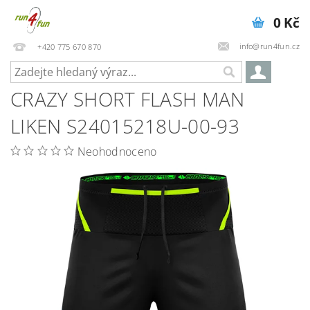
0 Kč
info@run4fun.cz
+420 775 670 870
CRAZY SHORT FLASH MAN
LIKEN S24015218U-00-93
Neohodnoceno