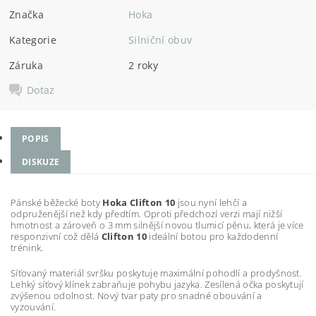
Značka
Hoka
Kategorie
Silniční obuv
Záruka
2 roky
Dotaz
POPIS
DISKUZE
Pánské běžecké boty
Hoka Clifton 10
jsou nyní lehčí a
odpruženější než kdy předtím. Oproti předchozí verzi mají nižší
hmotnost a zároveň o 3 mm silnější novou tlumicí pěnu, která je více
responzivní což dělá
Clifton 10
ideální botou pro každodenní
trénink.
Síťovaný materiál svršku poskytuje maximální pohodlí a prodyšnost.
Lehký síťový klínek zabraňuje pohybu jazyka. Zesílená očka poskytují
zvýšenou odolnost. Nový tvar paty pro snadné obouvání a
vyzouvání.