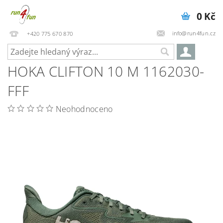
0 Kč
info@run4fun.cz
+420 775 670 870
HOKA CLIFTON 10 M 1162030-
FFF
Neohodnoceno