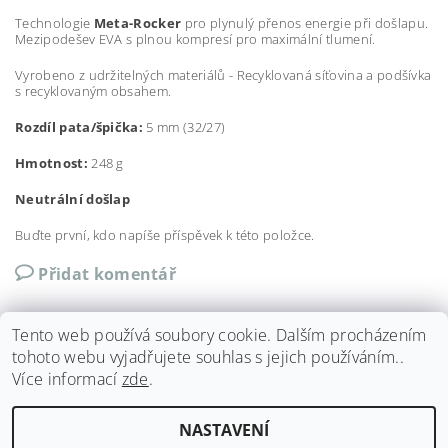
Technologie
Meta-Rocker
pro plynulý přenos energie při došlapu.
Mezipodešev EVA s plnou kompresí pro maximální tlumení.
Vyrobeno z udržitelných materiálů - Recyklovaná síťovina a podšívka
s recyklovaným obsahem.
Rozdíl pata/špička:
5 mm (32/27)
Hmotnost:
248 g
Neutrální došlap
Buďte první, kdo napíše příspěvek k této položce.
Přidat komentář
Tento web používá soubory cookie. Dalším procházením
tohoto webu vyjadřujete souhlas s jejich používáním..
Více informací
zde
.
Shoptet.cz
|
Můjprvníeshop.cz
NASTAVENÍ