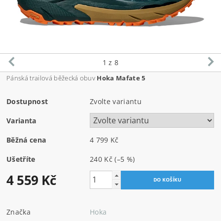
1
z 8
Pánská trailová běžecká obuv
Hoka Mafate 5
Dostupnost
Zvolte variantu
Varianta
Běžná cena
4 799 Kč
Ušetříte
240 Kč
(–5 %)
4 559 Kč
Značka
Hoka