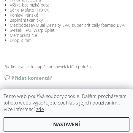
Výška bot
nízká bota
Série
Mafate (HOKA)
Pohlaví
Pánské
Zapínání
tkaničky
Mezipodešev
Dual Density EVA, super critically foamed EVA
Svršek
TPU, Warp úplet
Membrána
Ne
Drop
8 mm
Buďte první, kdo napíše příspěvek k této položce.
Přidat komentář
Tento web používá soubory cookie. Dalším procházením
tohoto webu vyjadřujete souhlas s jejich používáním..
Více informací
zde
.
Shoptet.cz
|
Můjprvníeshop.cz
NASTAVENÍ
Upravit nastavení cookies
2026 ©
Run4fun
, všechna práva vyhrazena