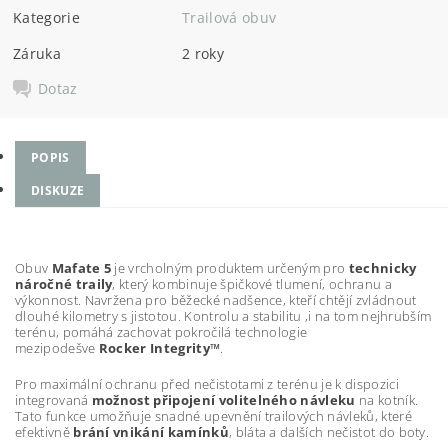
Kategorie
Trailová obuv
Záruka
2 roky
Dotaz
POPIS
DISKUZE
Obuv
Mafate 5
je vrcholným produktem určeným pro
technicky
náročné traily
, který kombinuje špičkové tlumení, ochranu a
výkonnost. Navržena pro běžecké nadšence, kteří chtějí zvládnout
dlouhé kilometry s jistotou. Kontrolu a stabilitu ,i na tom nejhrubším
terénu, pomáhá zachovat pokročilá technologie
mezipodešve
Rocker Integrity™
.
Pro maximální ochranu před nečistotami z terénu je k dispozici
integrovaná
možnost připojení volitelného návleku
na kotník.
Tato funkce umožňuje snadné upevnění trailových návleků, které
efektivně
brání vnikání kamínků
, bláta a dalších nečistot do boty.