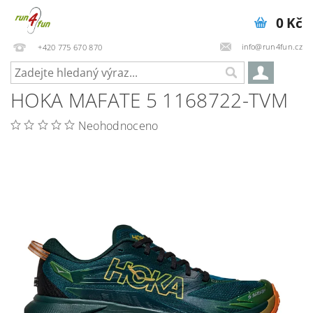
0 Kč
info@run4fun.cz
+420 775 670 870
HOKA MAFATE 5 1168722-TVM
Neohodnoceno