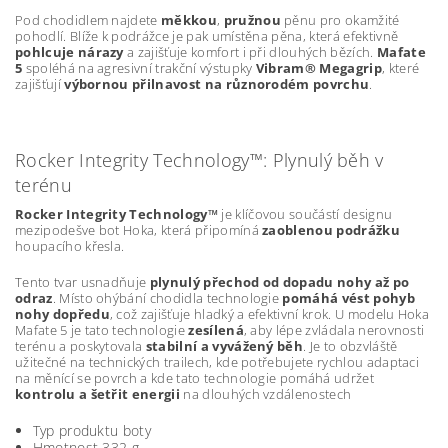
Pod chodidlem najdete
měkkou
,
pružnou
pěnu pro okamžité
pohodlí. Blíže k podrážce je pak umístěna pěna, která efektivně
pohlcuje nárazy
a zajišťuje komfort i při dlouhých bězích.
Mafate
5
spoléhá na agresivní trakční výstupky
Vibram® Megagrip
, které
zajišťují
výbornou přilnavost na různorodém povrchu
.
Rocker Integrity Technology™: Plynulý běh v
terénu
Rocker Integrity Technology™
je klíčovou součástí designu
mezipodešve bot Hoka, která připomíná
zaoblenou podrážku
houpacího křesla.
Tento tvar usnadňuje
plynulý přechod od dopadu nohy až po
odraz
. Místo ohýbání chodidla technologie
pomáhá vést pohyb
nohy dopředu
, což zajišťuje hladký a efektivní krok. U modelu Hoka
Mafate 5 je tato technologie
zesílená
, aby lépe zvládala nerovnosti
terénu a poskytovala
stabilní a vyvážený běh
. Je to obzvláště
užitečné na technických trailech, kde potřebujete rychlou adaptaci
na měnící se povrch a kde tato technologie pomáhá udržet
kontrolu a šetřit energii
na dlouhých vzdálenostech
Typ produktu
boty
Hmotnost
332 g