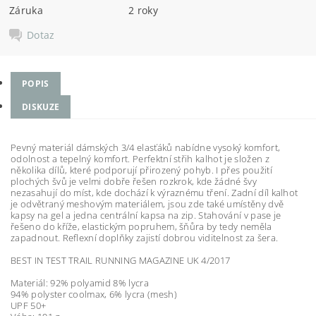
Záruka
2 roky
Dotaz
POPIS
DISKUZE
Pevný materiál dámských 3/4 elasťáků nabídne vysoký komfort,
odolnost a tepelný komfort. Perfektní střih kalhot je složen z
několika dílů, které podporují přirozený pohyb. I přes použití
plochých švů je velmi dobře řešen rozkrok, kde žádné švy
nezasahují do míst, kde dochází k výraznému tření. Zadní díl kalhot
je odvětraný meshovým materiálem, jsou zde také umístěny dvě
kapsy na gel a jedna centrální kapsa na zip. Stahování v pase je
řešeno do kříže, elastickým popruhem, šňůra by tedy neměla
zapadnout. Reflexní doplňky zajistí dobrou viditelnost za šera.
BEST IN TEST TRAIL RUNNING MAGAZINE UK 4/2017
Materiál: 92% polyamid 8% lycra
94% polyster coolmax, 6% lycra (mesh)
UPF 50+