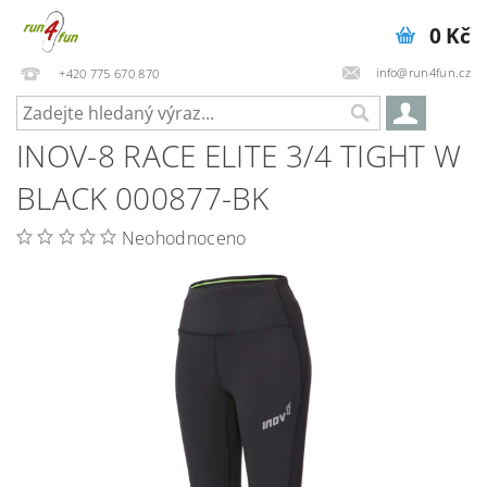
0 Kč
info@run4fun.cz
+420 775 670 870
INOV-8 RACE ELITE 3/4 TIGHT W
BLACK 000877-BK
Neohodnoceno