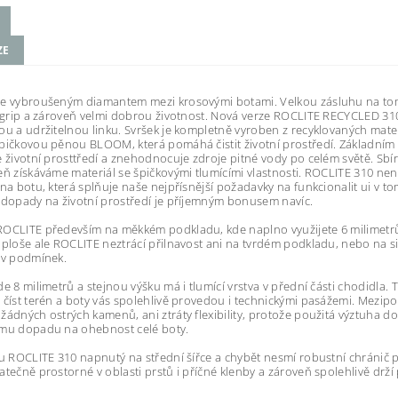
ZE
je vybroušeným diamantem mezi krosovými botami. Velkou zásluhu na tom
í grip a zároveň velmi dobrou životnost. Nová verze ROCLITE RECYCLED 310
ou a udržitelnou linku. Svršek je kompletně vyroben z recyklovaných mate
pičkovou pěnou BLOOM, která pomáhá čistit životní prostředí. Základním 
e životní prosttředí a znehodnocuje zdroje pitné vody po celém světě. Sbír
eň získáváme materiál se špičkovými tlumícími vlastnosti. ROCLITE 310 n
 na botu, která splňuje naše nejpřísnější požadavky na funkcionalit ui v t
 dopady na životní prostředí je příjemným bonusem navíc.
OCLITE především na měkkém podkladu, kde naplno využijete 6 milimetrů 
 ploše ale ROCLITE neztrácí přilnavost ani na tvrdém podkladu, nebo na sil
iv podmínek.
de 8 milimetrů a stejnou výšku má i tlumící vrstva v přední části chodid
 číst terén a boty vás spolehlivě provedou i technickými pasážemi. Mezi
žádných ostrých kamenů, ani ztráty flexibility, protože použitá výztuha do
ímu dopadu na ohebnost celé boty.
 u ROCLITE 310 napnutý na střední šířce a chybět nesmí robustní chránič p
atečně prostorné v oblasti prstů i příčné klenby a zároveň spolehlivě drží 