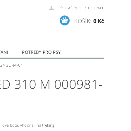
|
PŘIHLÁŠENÍ
REGISTRACE
KOŠÍK:
0 Kč
VÁNÍ
POTŘEBY PRO PSY
ENÍ A REKLAMACE ZBOŽÍ
1-GNGU-M-01
ED 310 M 000981-
ilová bota, vhodná i na treking