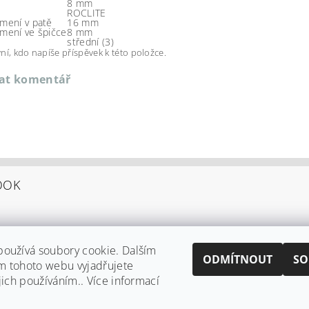
8 mm
ROCLITE
umení v patě
16 mm
umení ve špičce
8 mm
střední (3)
ní, kdo napíše příspěvek k této položce.
dat komentář
OOK
oužívá soubory cookie. Dalším
ODMÍTNOUT
SO
m tohoto webu vyjadřujete
jich používáním.. Více informací
Shoptet.cz
|
Můjprvníeshop.cz