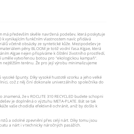
 má především skvěle navržená podešev, která poskytuje
 k vynikajícím funkčním vlastnostem navíc přidává
riálů včetně obsázky ze syntetické kůže. Mezipodešev je
materiálem pěny BLOOM je totiž vodní řasa Algae, která
áním Algae nejen přispíváme k čištění životního prostředí,
ení uměle vytvořenou botou pro "ekologickou kampaň".
om nejtěžším terénu. Že pro její výrobu minimalizujeme
vysoké špunty. Díky vysoké hustotě vzorku a jeho velké
nici, což z něj činí dokonale univerzálního společníka do
la. To znamená, že v ROCLITE 310 RECYCLED budete schopni
podešev je doplněná o výztuhu META-PLATE. Bát se tak
káže vaše chodidla efektivně ochránit, aniž by došlo k
rstů a odolné zpevnění přes celý nárt. Díky tomu jsou
patu a nárt i v technicky náročných pasážích.