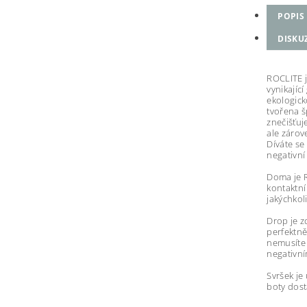
POPIS
DISKU
ROCLITE 
vynikajíc
ekologick
tvořena š
znečišťuj
ale zárov
Díváte se
negativní
Doma je R
kontaktní
jakýchkol
Drop je z
perfektně
nemusíte 
negativn
Svršek je
boty dost