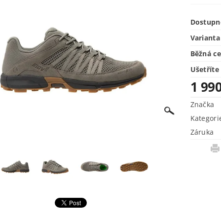
Dostupn
Varianta
Běžná c
Ušetříte
1 99
Značka
Kategori
Záruka