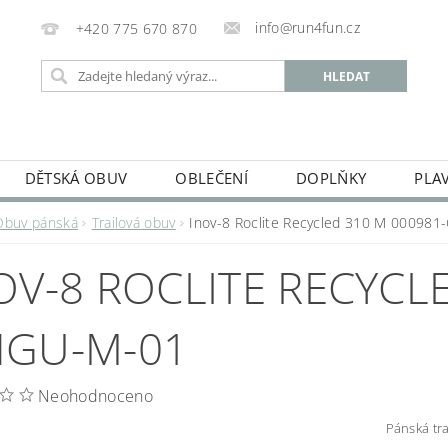
info@run4fun.cz
+420 775 670 870
DĚTSKÁ OBUV
OBLEČENÍ
DOPLŇKY
PLA
KAMENNÁ PRODEJNA
OBCHODNÍ PODMÍNKY
VRÁC
Obuv pánská
Trailová obuv
Inov-8 Roclite Recycled 310 M 00098
MOJE OBJEDNÁVKA
OV-8 ROCLITE RECYCL
GU-M-01
Neohodnoceno
Pánská tra