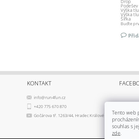
Drop
Podešev
Výška tl
Výška tl
Šířka
Buďte prv
Při
KONTAKT
FACEB
info
@
run4fun.cz
+420 775 670 870
Tento web p
Gočárova tř. 1263/44, Hradec Králové
procházení
souhlas s je
zde
.