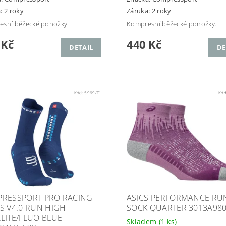
: 2 roky
Záruka: 2 roky
sní běžecké ponožky.
Kompresní běžecké ponožky.
 Kč
440 Kč
DETAIL
DE
Kód:
5969/T1
Kó
RESSPORT PRO RACING
ASICS PERFORMANCE RU
S V4.0 RUN HIGH
SOCK QUARTER 3013A980
LITE/FLUO BLUE
Skladem
(1 ks)