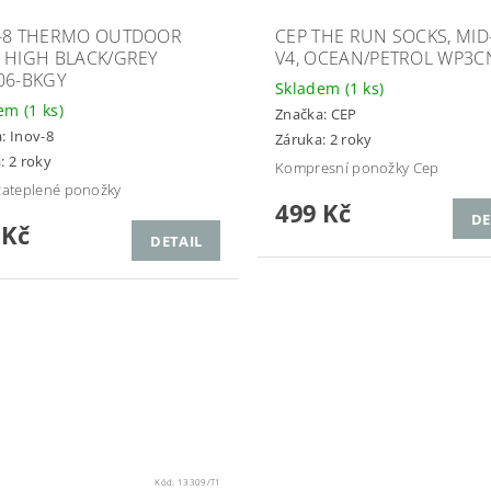
-8 THERMO OUTDOOR
CEP THE RUN SOCKS, MID
 HIGH BLACK/GREY
V4, OCEAN/PETROL WP3C
06-BKGY
Skladem
(1 ks)
dem
(1 ks)
Značka:
CEP
a:
Inov-8
Záruka: 2 roky
: 2 roky
Kompresní ponožky Cep
zateplené ponožky
499 Kč
DE
 Kč
DETAIL
Kód:
13309/T1