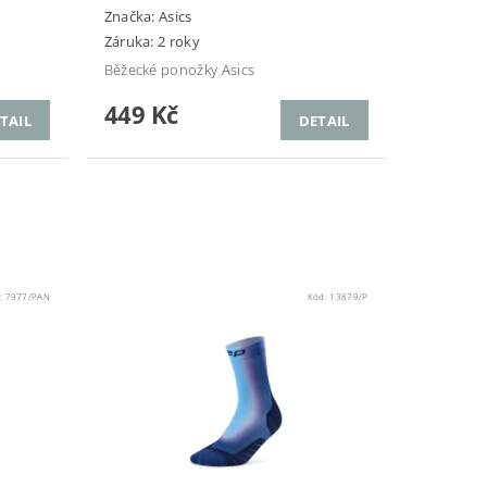
Značka:
Asics
Záruka: 2 roky
Běžecké ponožky Asics
449 Kč
TAIL
DETAIL
:
7977/PAN
Kód:
13879/P