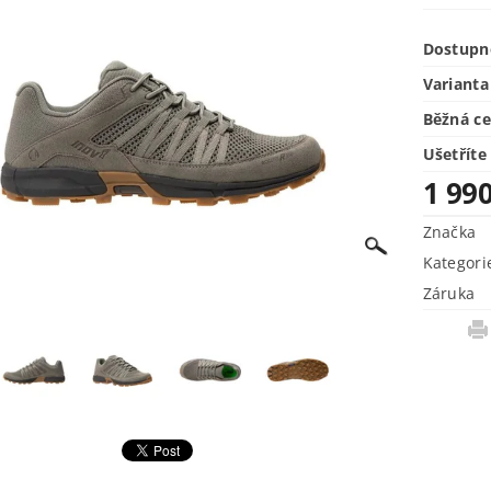
Dostupn
Varianta
Běžná c
Ušetříte
1 99
Značka
Kategori
Záruka