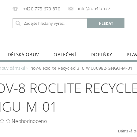
info@run4fun.cz
+420 775 670 870
DĚTSKÁ OBUV
OBLEČENÍ
DOPLŇKY
PLA
KAMENNÁ PRODEJNA
OBCHODNÍ PODMÍNKY
VRÁC
Obuv dámská
Inov-8 Roclite Recycled 310 W 000982-GNGU-M-01
MOJE OBJEDNÁVKA
OV-8 ROCLITE RECYCL
GU-M-01
Neohodnoceno
Dámská tra