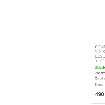
COMP
SOCK
BEGO
XU00
Skla
Značk
Záruka
Kompre
490