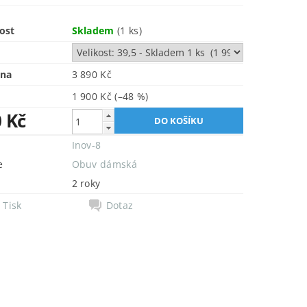
ost
Skladem
(1 ks)
ena
3 890 Kč
1 900 Kč
(–48 %)
0 Kč
Inov-8
e
Obuv dámská
2 roky
Tisk
Dotaz