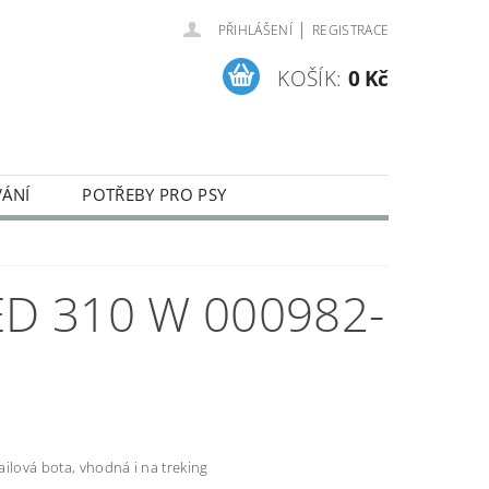
|
PŘIHLÁŠENÍ
REGISTRACE
KOŠÍK:
0 Kč
VÁNÍ
POTŘEBY PRO PSY
ENÍ A REKLAMACE ZBOŽÍ
ED 310 W 000982-
ilová bota, vhodná i na treking