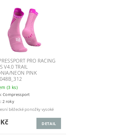
RESSPORT PRO RACING
S V4.0 TRAIL
NIA/NEON PINK
048B_312
dem
(3 ks)
a:
Compressport
: 2 roky
sní běžecké ponožky vysoké
 Kč
DETAIL