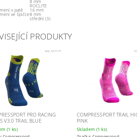
8 mm
ROCLITE
umení v patě
16 mm
umení ve špičce
8 mm
střední (3)
VISEJÍCÍ PRODUKTY
Kód:
4577/T1
K
RESSPORT PRO RACING
COMPRESSPORT TRAIL H
S V3.0 TRAIL BLUE
PINK
dem
(1 ks)
Skladem
(1 ks)
a:
Compressport
Značka:
Compressport