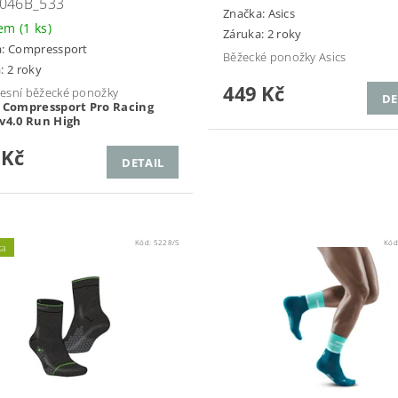
046B_533
Značka:
Asics
dem
(1 ks)
Záruka: 2 roky
a:
Compressport
Běžecké ponožky Asics
: 2 roky
449 Kč
esní běžecké ponožky
DE
é
Compressport Pro Racing
 v4.0 Run High
 Kč
DETAIL
Kód:
5228/S
Kód
ka