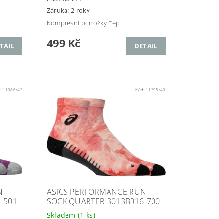
Záruka: 2 roky
Kompresní ponožky Cep
499 Kč
TAIL
DETAIL
d:
11386/43
Kód:
11395/43
N
ASICS PERFORMANCE RUN
-501
SOCK QUARTER 3013B016-700
Skladem
(1 ks)