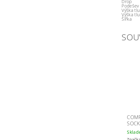
Drop
Podešev
Výška tl
Výška tl
Šířka
SOU
COMP
SOCK
Skla
Značk