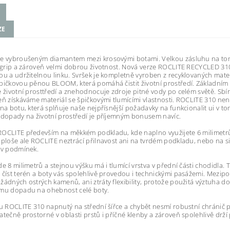
ZE
je vybroušeným diamantem mezi krosovými botami. Velkou zásluhu na tom
í grip a zároveň velmi dobrou životnost. Nová verze ROCLITE RECYCLED 310
ou a udržitelnou linku. Svršek je kompletně vyroben z recyklovaných mate
pičkovou pěnou BLOOM, která pomáhá čistit životní prostředí. Základním 
e životní prosttředí a znehodnocuje zdroje pitné vody po celém světě. Sbír
eň získáváme materiál se špičkovými tlumícími vlastnosti. ROCLITE 310 n
 na botu, která splňuje naše nejpřísnější požadavky na funkcionalit ui v t
 dopady na životní prostředí je příjemným bonusem navíc.
OCLITE především na měkkém podkladu, kde naplno využijete 6 milimetrů 
 ploše ale ROCLITE neztrácí přilnavost ani na tvrdém podkladu, nebo na sil
iv podmínek.
de 8 milimetrů a stejnou výšku má i tlumící vrstva v přední části chodid
 číst terén a boty vás spolehlivě provedou i technickými pasážemi. Mezi
žádných ostrých kamenů, ani ztráty flexibility, protože použitá výztuha do
ímu dopadu na ohebnost celé boty.
 u ROCLITE 310 napnutý na střední šířce a chybět nesmí robustní chránič p
atečně prostorné v oblasti prstů i příčné klenby a zároveň spolehlivě drží 