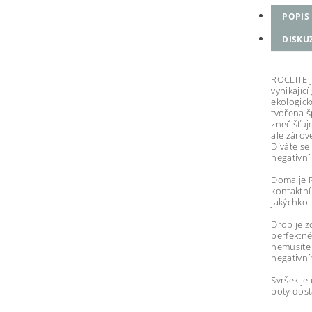
POPIS
DISKU
ROCLITE 
vynikajíc
ekologick
tvořena š
znečišťuj
ale zárov
Díváte se
negativní
Doma je R
kontaktní
jakýchkol
Drop je z
perfektně
nemusíte 
negativn
Svršek je
boty dost