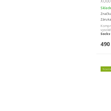
XU00
Skla
Značk
Záruka
Kompr
vysok
Socks
490
Novin