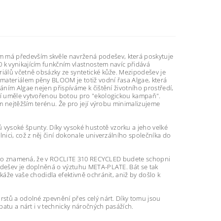
 má především skvěle navržená podešev, která poskytuje
 k vynikajícím funkčním vlastnostem navíc přidává
riálů včetně obsázky ze syntetické kůže. Mezipodešev je
materiálem pěny BLOOM je totiž vodní řasa Algae, která
áním Algae nejen přispíváme k čištění životního prostředí,
ení uměle vytvořenou botou pro "ekologickou kampaň".
om nejtěžším terénu. Že pro její výrobu minimalizujeme
vysoké špunty. Díky vysoké hustotě vzorku a jeho velké
nici, což z něj činí dokonale univerzálního společníka do
la. To znamená, že v ROCLITE 310 RECYCLED budete schopni
podešev je doplněná o výztuhu META-PLATE. Bát se tak
káže vaše chodidla efektivně ochránit, aniž by došlo k
rstů a odolné zpevnění přes celý nárt. Díky tomu jsou
patu a nárt i v technicky náročných pasážích.