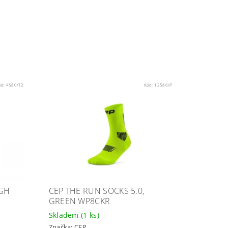
ód:
4580/T2
Kód:
12586/P
IGH
CEP THE RUN SOCKS 5.0,
GREEN WP8CKR
Skladem
(1 ks)
Značka:
CEP