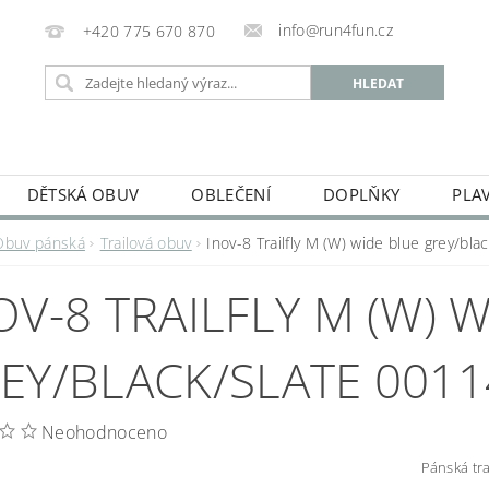
info@run4fun.cz
+420 775 670 870
DĚTSKÁ OBUV
OBLEČENÍ
DOPLŇKY
PLA
KAMENNÁ PRODEJNA
OBCHODNÍ PODMÍNKY
VRÁC
Obuv pánská
Trailová obuv
Inov-8 Trailfly M (W) wide blue grey/b
MOJE OBJEDNÁVKA
OV-8 TRAILFLY M (W) 
EY/BLACK/SLATE 001
Neohodnoceno
Pánská tr