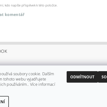
ní, kdo napíše příspěvek k této položce.
dat komentář
OOK
oužívá soubory cookie. Dalším
ODMÍTNOUT
SO
m tohoto webu vyjadřujete
jich používáním.. Více informací
Shoptet.cz
|
Můjprvníeshop.cz
NÍ
 cookies