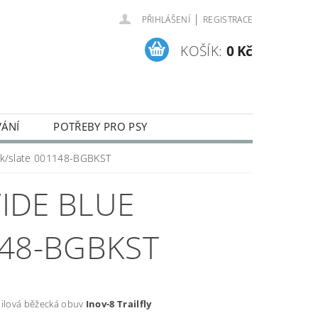
|
PŘIHLÁŠENÍ
REGISTRACE
KOŠÍK:
0 Kč
VÁNÍ
POTŘEBY PRO PSY
ENÍ A REKLAMACE ZBOŽÍ
lack/slate 001148-BGBKST
WIDE BLUE
148-BGBKST
ailová běžecká obuv
Inov-8 Trailfly