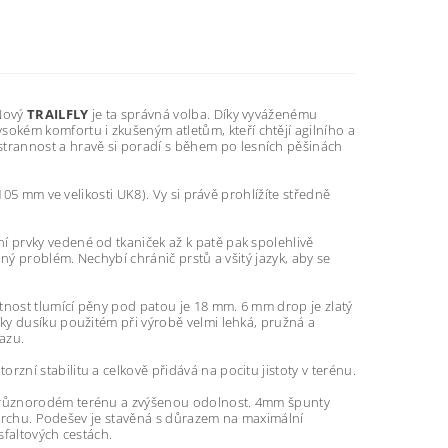
 Nový
TRAILFLY
je ta správná volba. Díky vyváženému
ém komfortu i zkušeným atletům, kteří chtějí agilního a
rannost a hravě si poradí s během po lesních pěšinách
105 mm ve velikosti UK8). Vy si právě prohlížíte středně
ní prvky vedené od tkaniček až k patě pak spolehlivě
ný problém. Nechybí chránič prstů a všitý jazyk, aby se
nost tlumící pěny pod patou je 18 mm. 6 mm drop je zlatý
ky dusíku použitém při výrobě velmi lehká, pružná a
azu.
rzní stabilitu a celkově přidává na pocitu jistoty v terénu.
v různorodém terénu a zvýšenou odolnost. 4mm špunty
povrchu. Podešev je stavěná s důrazem na maximální
sfaltových cestách.