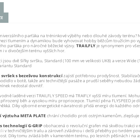
ZE
niverzálního parťáka na tréninkové výběhy nebo dlouhé závody terénu?
zi tlumením a dynamikou bude vyhovovat hobby běžcům toužícím po vysok
ého parťáka pro náročné běžecké výzvy.
TRAILFLY
je synonymem pro všest
 i v divočejším terénu vyšších hor.
ci jsou dvě šířky svršku, Standard (100 mm ve velikosti UK8) a verze Wide (
ariantu Standard
svršek s bezešvou konstrukcí
zajistí potřebnou prodyšnost. Stabilizač
chodidlo v botě, takže ani techničtější pasáže a prudší seběhy nebudou žád
ínek nedostal dovnitř.
vodně laděné verzi TRAILFLY SPEED má TRAIFLY vyšší míru tlumení. Mohut
 přirozený běh a vysokou míru propriocepce. Tlumící pěna FLYSPEED je dí
ěkká. Díky výborné energetické návratnosti přidá energii do každého odr
ní výztuha META PLATE
chrání chodidlo proti ostrým kamenům, zlepšuje to
s technologií G-GRIP
obohacená o revoluční grafen má skvělou trakci 
ží i v techničtějším trailu a zároveň zvládnou i delší přeběhy po tvrdém 
ost. Díky tomu zvládá běh v kamenitém terénu, po lesních pěšinách i na a