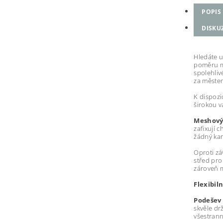
POPIS
DISKU
Hledáte u
poměru me
spolehliv
za městem
K dispozi
širokou v
Meshový 
zafixují 
žádný kam
Oproti zá
střed pro
zároveň m
Flexibil
Podešev 
skvěle dr
všestrann