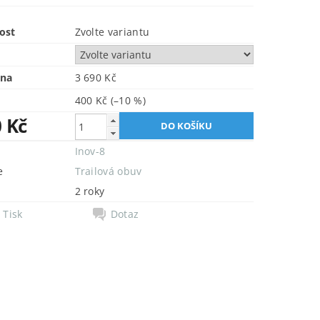
ost
Zvolte variantu
ena
3 690 Kč
400 Kč
(–10 %)
0 Kč
Inov-8
e
Trailová obuv
2 roky
Tisk
Dotaz