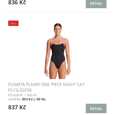
836 Kč
DETAIL
Akce
FUNKITA PLAVKY ONE PIECE NIGHT CAT
FS15L02058
Původně:
1 690 Kč
Ušetříte
:
853 Kč (–50 %)
837 Kč
DETAIL