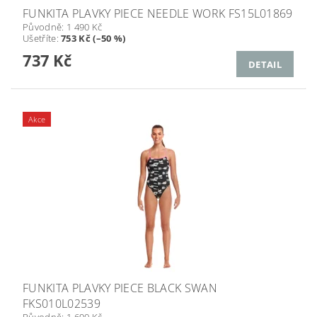
FUNKITA PLAVKY PIECE NEEDLE WORK FS15L01869
Původně:
1 490 Kč
Ušetříte
:
753 Kč (–50 %)
737 Kč
DETAIL
Akce
FUNKITA PLAVKY PIECE BLACK SWAN
FKS010L02539
Původně:
1 690 Kč