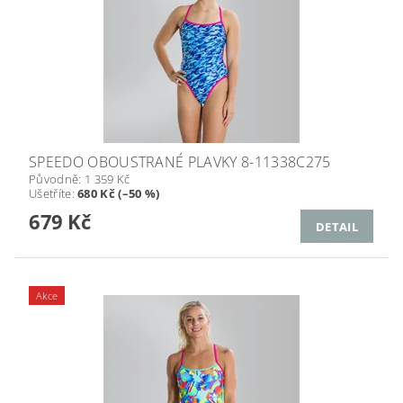
SPEEDO OBOUSTRANÉ PLAVKY 8-11338C275
Původně:
1 359 Kč
Ušetříte
:
680 Kč (–50 %)
679 Kč
DETAIL
Akce