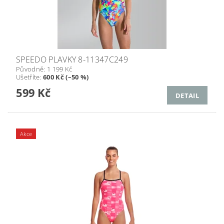
SPEEDO PLAVKY 8-11347C249
Původně:
1 199 Kč
Ušetříte
:
600 Kč (–50 %)
599 Kč
DETAIL
Akce