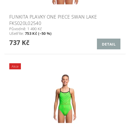
FUNKITA PLAVKY ONE PIECE SWAN LAKE
FKS020L02540
Původně:
1 490 Kč
Ušetříte
:
753 Kč (–50 %)
737 Kč
DETAIL
Akce