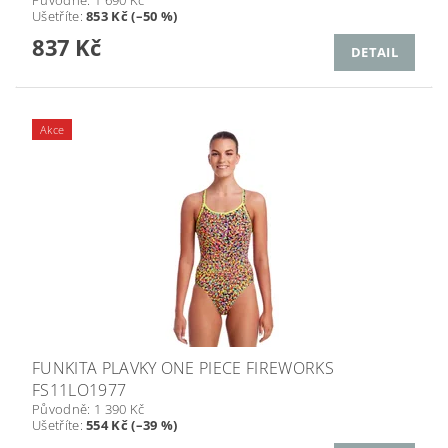
Ušetříte
:
853 Kč (–50 %)
837 Kč
DETAIL
Akce
FUNKITA PLAVKY ONE PIECE FIREWORKS
FS11LO1977
Původně:
1 390 Kč
Ušetříte
:
554 Kč (–39 %)