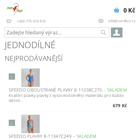
0 Kč
info@run4fun.cz
+420 775 670 870
JEDNODÍLNÉ
NEJPRODÁVANĚJŠÍ
1.
SPEEDO OBOUSTRANÉ PLAVKY 8-11338C275
–
SKLADEM
Kvalitní plavky plavky z vysoceodolného materiálu pro každo
denní...
679 Kč
2.
SPEEDO PLAVKY 8-11347C249
–
SKLADEM