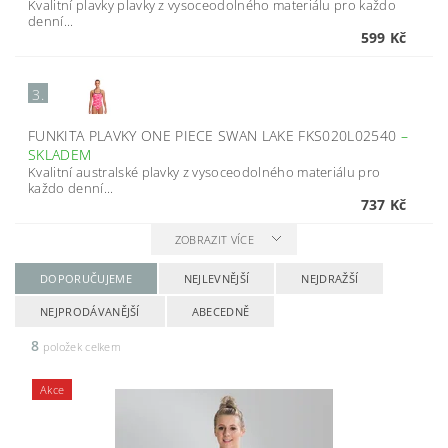
Kvalitní plavky plavky z vysoceodolného materiálu pro každo
denní...
599 Kč
3.
FUNKITA PLAVKY ONE PIECE SWAN LAKE FKS020L02540
–
SKLADEM
Kvalitní australské plavky z vysoceodolného materiálu pro
každo denní...
737 Kč
ZOBRAZIT VÍCE
DOPORUČUJEME
NEJLEVNĚJŠÍ
NEJDRAŽŠÍ
NEJPRODÁVANĚJŠÍ
ABECEDNĚ
8
položek celkem
Akce