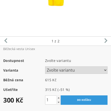
1
z 2
Běžecká vesta Unisex
Dostupnost
Zvolte variantu
Varianta
Běžná cena
615 Kč
Ušetříte
315 Kč
(–51 %)
300 Kč