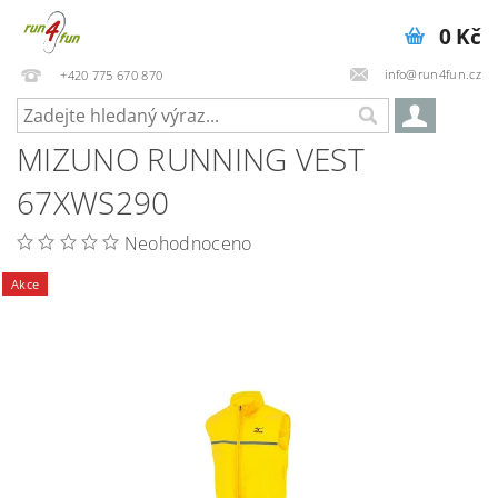
0 Kč
info@run4fun.cz
+420 775 670 870
MIZUNO RUNNING VEST
67XWS290
Neohodnoceno
Akce