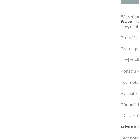
Pánské b
Wave
je 
novým obz
Pro běžce
Plynulej
Dvojitá v
Konstruk
Technolo
Vyjímatel
Přidané 
Užij si p
Mizuno 
Technolo