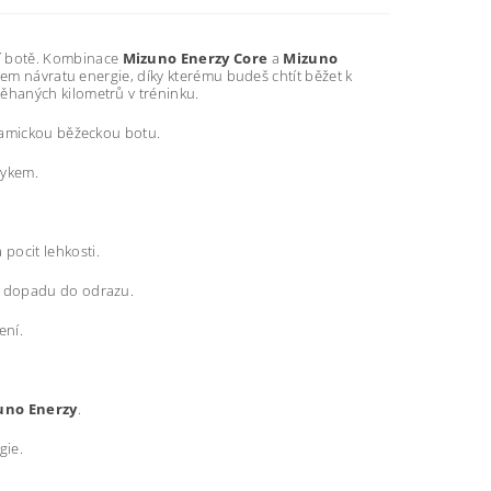
ní botě. Kombinace
Mizuno Enerzy Core
a
Mizuno
hem návratu energie, díky kterému budeš chtít běžet k
ěhaných kilometrů v tréninku.
ynamickou běžeckou botu.
vykem.
pocit lehkosti.
 z dopadu do odrazu.
ení.
uno Enerzy
.
gie.