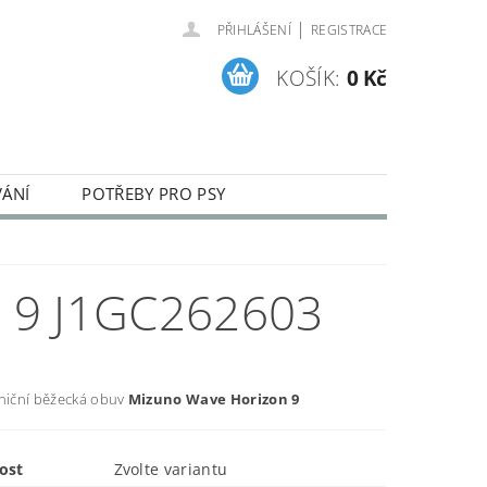
|
PŘIHLÁŠENÍ
REGISTRACE
KOŠÍK:
0 Kč
VÁNÍ
POTŘEBY PRO PSY
ENÍ A REKLAMACE ZBOŽÍ
9 J1GC262603
lniční běžecká obuv
Mizuno Wave Horizon 9
ost
Zvolte variantu