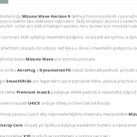
ěžecké boty
Mizuno Wave Horizon 9
definují hranice pohodlí v pronač
vysoce stabilní bez obětování odpružení. Zažij vznášející se pocit s nádec
orům. Určen pro běžce hledající vysokou míru tlumení pro množství nab
 s pronací, kteří vyžadují maximální podporu, současně ale rychlou a d
ší přechod z dopadu do odrazu než bývá u obuvi s maximální podporou z
ějířovitá deska
Mizuno Wave
pro kontrolu pronace.
ce svršku
AeroHug
a
DynamotionFit
nabízí dokonalé padnutí, pohodlí a 
gie
SmoothRide
pro legendární pocit plynulosti běhu, plynulý přechod
ná stélka
Premium Insock
poskytuje skvělé padnutí a napomáhá odpruž
tlumení na patě
U4iCX
snižuje otřesy a chrání tak tvé klouby.
rémiový plovoucí pocit díky nejinovativnějšímu materiálu mezipodešve
Miz
Enerzy Core
od paty po špičku poskytuje excelentní tlumení a návrat ener
gie podešve
X10
prodlužuje opotřebení a podporuje trakci.