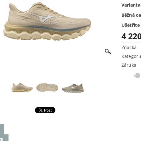
Varianta
Běžná c
Ušetříte
4 22
Značka
Kategori
Záruka
ZE