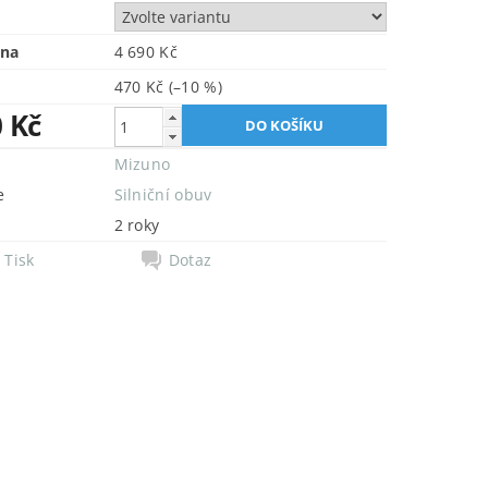
ena
4 690 Kč
470 Kč
(–10 %)
0 Kč
Mizuno
e
Silniční obuv
2 roky
Tisk
Dotaz