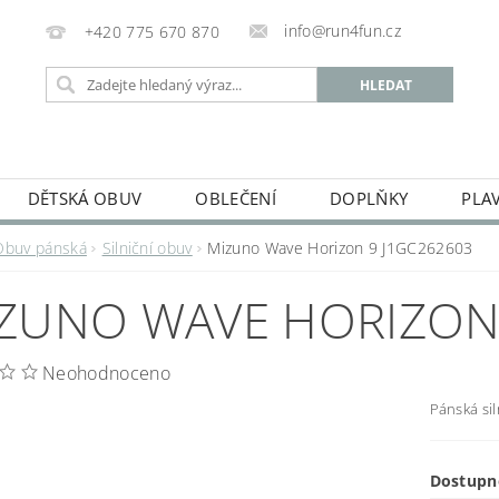
info@run4fun.cz
+420 775 670 870
DĚTSKÁ OBUV
OBLEČENÍ
DOPLŇKY
PLA
KAMENNÁ PRODEJNA
OBCHODNÍ PODMÍNKY
VRÁC
Obuv pánská
Silniční obuv
Mizuno Wave Horizon 9 J1GC262603
MOJE OBJEDNÁVKA
ZUNO WAVE HORIZON 
Neohodnoceno
Pánská si
Dostupn