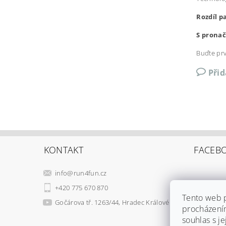
Rozdíl p
S prona
Buďte prv
Při
KONTAKT
FACEB
info
@
run4fun.cz
+420 775 670 870
Tento web p
Gočárova tř. 1263/44, Hradec Králové
procházení
souhlas s je