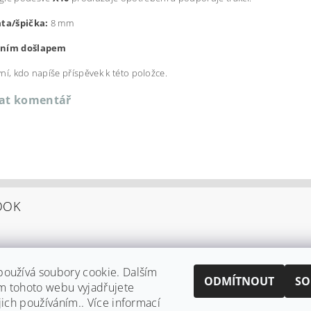
ata/špička:
8 mm
čním došlapem
ní, kdo napíše příspěvek k této položce.
dat komentář
OOK
oužívá soubory cookie. Dalším
ODMÍTNOUT
SO
m tohoto webu vyjadřujete
jich používáním.. Více informací
Shoptet.cz
|
Můjprvníeshop.cz