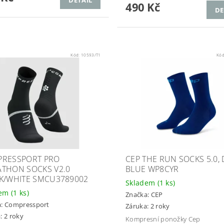
490 Kč
DE
Kód:
10593/T1
Kó
RESSPORT PRO
CEP THE RUN SOCKS 5.0,
THON SOCKS V2.0
BLUE WP8CYR
K/WHITE SMCU3789002
Skladem
(1 ks)
dem
(1 ks)
Značka:
CEP
a:
Compressport
Záruka: 2 roky
: 2 roky
Kompresní ponožky Cep