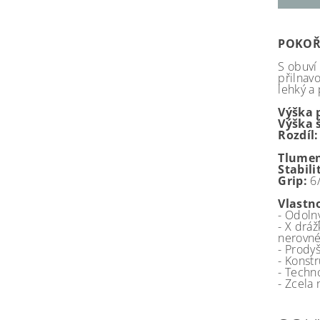
POKOŘ
S obuví
přilnav
lehký a
Výška 
Výška 
Rozdíl:
Tlumen
Stabili
Grip:
6
Vlastno
- Odoln
- X dráž
nerovné
- Prody
- Konst
- Techn
- Zcela