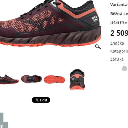
Varianta
Běžná c
Ušetříte
2 50
Značka
Kategori
Záruka
ZE