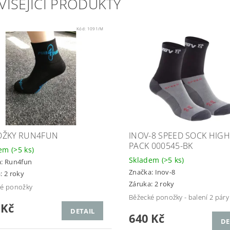
VISEJÍCÍ PRODUKTY
Kód:
1091/M
ŽKY RUN4FUN
INOV-8 SPEED SOCK HIGH
PACK 000545-BK
dem
(>5 ks)
Skladem
(>5 ks)
a:
Run4fun
Značka:
Inov-8
: 2 roky
Záruka: 2 roky
ké ponožky
Běžecké ponožky - balení 2 páry
 Kč
DETAIL
640 Kč
DE