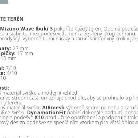
TE TERÉN
Mizuno Wave Ibuki 3
pokoříte každý terén. Odolná podeš
ost a stabilitu, mezipodešev tlumení a zesílený okop ochranu
 prodyšný. Výborně tlumí nárazy a zaručí vám pevný krok v jak
paty:
27 mm
špičky:
17 mm
10 mm
í:
7/10
ta:
4/10
/10
sti:
ý materiál svršku a moderní vzhled
ka ve střední části umožňuje chodidlu, aby se prohnulo a přil
ho terénu
šný materiál svršku
AIRmesh
výborně sedne na nohu a zaruč
rukce svršku
DynamotionFit
nabízí dokonalé padnutí, pohodl
ologie podešve
X10
prodlužuje opotřebení a podporuje trakc
 nový design podešve se speciálním vzorkem pro větší přilnav