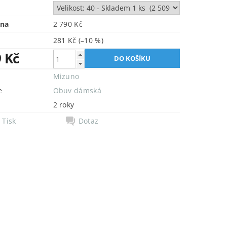
ena
2 790 Kč
281 Kč
(–10 %)
9 Kč
Mizuno
e
Obuv dámská
2 roky
Tisk
Dotaz