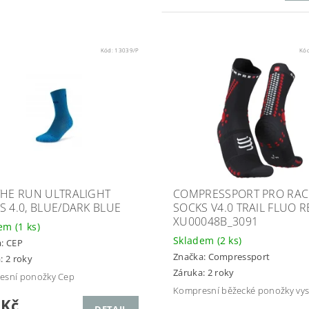
Kód:
13039/P
Kó
THE RUN ULTRALIGHT
COMPRESSPORT PRO RAC
S 4.0, BLUE/DARK BLUE
SOCKS V4.0 TRAIL FLUO R
XU00048B_3091
dem
(1 ks)
Skladem
(2 ks)
a:
CEP
Značka:
Compressport
: 2 roky
Záruka: 2 roky
esní ponožky Cep
Kompresní běžecké ponožky vy
 Kč
DETAIL