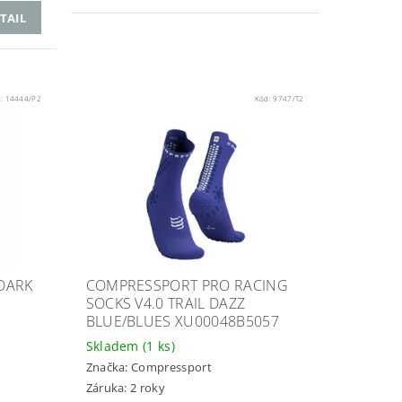
TAIL
d:
14444/P2
Kód:
9747/T2
 DARK
COMPRESSPORT PRO RACING
SOCKS V4.0 TRAIL DAZZ
BLUE/BLUES XU00048B5057
Skladem
(1 ks)
Značka:
Compressport
Záruka: 2 roky