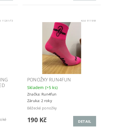
d:
11281/T3
Kód:
9119/M
ING
PONOŽKY RUN4FUN
ED
Skladem
(>5 ks)
Značka:
Run4fun
Záruka: 2 roky
Běžecké ponožky
190 Kč
soké
DETAIL