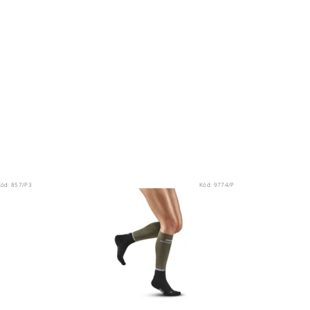
Kód:
857/P3
Kód:
9774/P