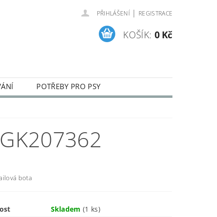
|
PŘIHLÁŠENÍ
REGISTRACE
KOŠÍK:
0 Kč
VÁNÍ
POTŘEBY PRO PSY
ENÍ A REKLAMACE ZBOŽÍ
1GK207362
ailová bota
ost
Skladem
(1 ks)