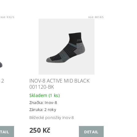
Kód:
932/S
Kód:
8818/S
 2
INOV-8 ACTIVE MID BLACK
001120-BK
Skladem
(1 ks)
Značka:
Inov-8
Záruka: 2 roky
Běžecké ponožky Inov-8
250 Kč
TAIL
DETAIL