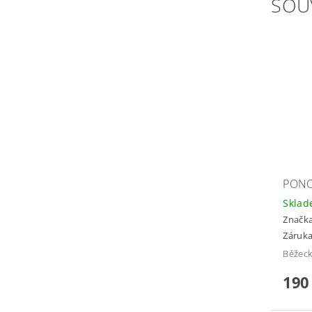
SOU
PONO
Skla
Značk
Záruka
Běžec
190