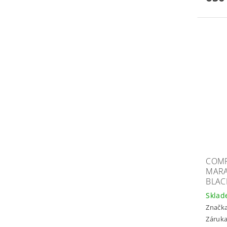
COMP
MARA
BLAC
Skla
Značk
Záruka