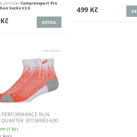
ké ponožky
Compressport Pro
499 Kč
hon Socks V2.0
DE
 Kč
DETAIL
Kód:
9402/47-
S PERFORMANCE RUN
 QUARTER 3013A980-600
dem
(1 ks)
a:
Asics