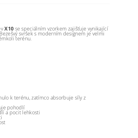
ev
X10
se speciálním vzorkem zajišťuje vynikající
. Bezešvý svršek s moderním designem je velmi
émkoli terénu.
nulo k terénu, zatímco absorbuje síly z
uje pohodlí
í a pocit lehkosti
i
ost