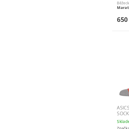
Běžec
Marat
650
ASIC
SOCK
Skla
Značk