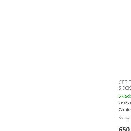
CEP 
SOCK
Skla
Značk
Záruka
Kompr
650