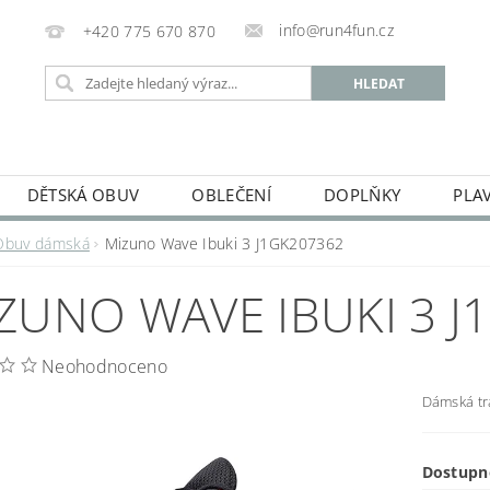
info@run4fun.cz
+420 775 670 870
DĚTSKÁ OBUV
OBLEČENÍ
DOPLŇKY
PLA
KAMENNÁ PRODEJNA
OBCHODNÍ PODMÍNKY
VRÁC
Obuv dámská
Mizuno Wave Ibuki 3 J1GK207362
MOJE OBJEDNÁVKA
ZUNO WAVE IBUKI 3 J
Neohodnoceno
Dámská tr
Dostupn