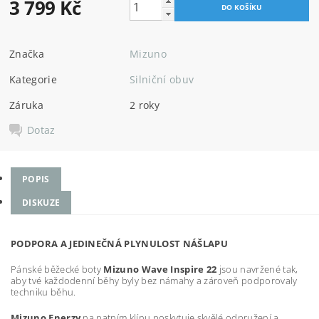
3 799 Kč
Značka
Mizuno
Kategorie
Silniční obuv
Záruka
2 roky
Dotaz
POPIS
DISKUZE
PODPORA A JEDINEČNÁ PLYNULOST NÁŠLAPU
Pánské běžecké boty
Mizuno Wave Inspire 22
jsou navržené tak,
aby tvé každodenní běhy byly bez námahy a zároveň podporovaly
techniku běhu.
Mizuno Enerzy
na patním klínu poskytuje skvělé odpružení a