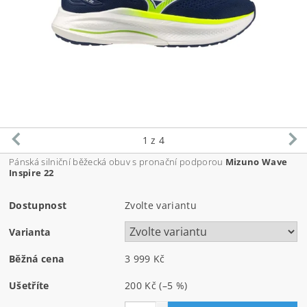
1
z 4
Pánská silniční běžecká obuv s pronační podporou
Mizuno Wave
Inspire 22
Dostupnost
Zvolte variantu
Varianta
Běžná cena
3 999 Kč
Ušetříte
200 Kč
(–5 %)