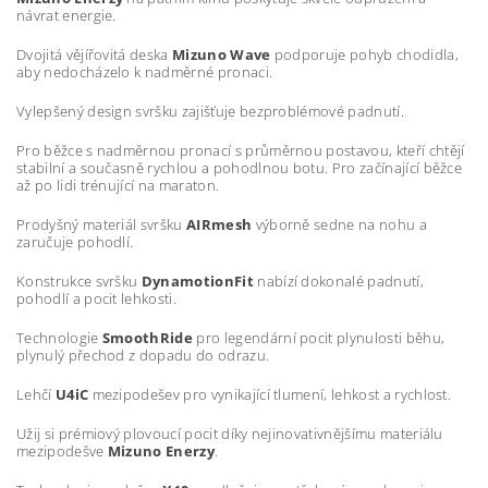
návrat energie.
Dvojitá vějířovitá deska
Mizuno Wave
podporuje pohyb chodidla,
aby nedocházelo k nadměrné pronaci.
Vylepšený design svršku zajišťuje bezproblémové padnutí.
Pro běžce s nadměrnou pronací s průměrnou postavou, kteří chtějí
stabilní a současně rychlou a pohodlnou botu. Pro začínající běžce
až po lidi trénující na maraton.
Prodyšný materiál svršku
AIRmesh
výborně sedne na nohu a
zaručuje pohodlí.
Konstrukce svršku
DynamotionFit
nabízí dokonalé padnutí,
pohodlí a pocit lehkosti.
Technologie
SmoothRide
pro legendární pocit plynulosti běhu,
plynulý přechod z dopadu do odrazu.
Lehčí
U4iC
mezipodešev pro vynikající tlumení, lehkost a rychlost.
Užij si prémiový plovoucí pocit díky nejinovativnějšímu materiálu
mezipodešve
Mizuno Enerzy
.