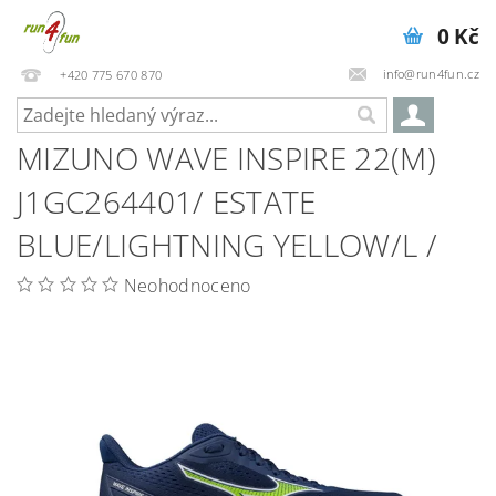
0 Kč
info@run4fun.cz
+420 775 670 870
MIZUNO WAVE INSPIRE 22(M)
J1GC264401/ ESTATE
BLUE/LIGHTNING YELLOW/L /
Neohodnoceno