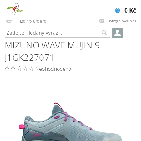
0 Kč
info@run4fun.cz
+420 775 670 870
MIZUNO WAVE MUJIN 9
J1GK227071
Neohodnoceno