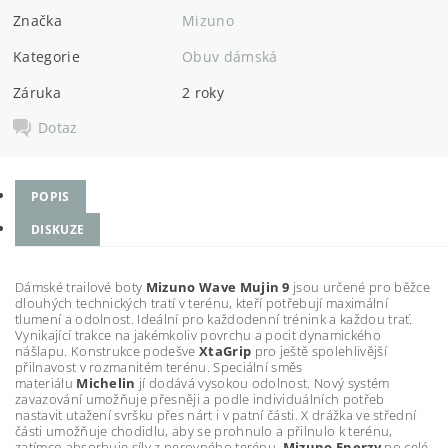
Značka
Mizuno
Kategorie
Obuv dámská
Záruka
2 roky
Dotaz
POPIS
DISKUZE
Dámské trailové boty
Mizuno Wave Mujin 9
jsou určené pro běžce
dlouhých technických tratí v terénu, kteří potřebují maximální
tlumení a odolnost. Ideální pro každodenní trénink a každou trať.
Vynikající trakce na jakémkoliv povrchu a pocit dynamického
nášlapu. Konstrukce podešve
XtaGrip
pro ještě spolehlivější
přilnavost v rozmanitém terénu. Speciální směs
materiálu
Michelin
jí dodává vysokou odolnost. Nový systém
zavazování umožňuje přesněji a podle individuálních potřeb
nastavit utažení svršku přes nárt i v patní části. X drážka ve střední
části umožňuje chodidlu, aby se prohnulo a přilnulo k terénu,
zatímco absorbuje síly z nerovného terénu.
Mizuno Enerzy
po celé