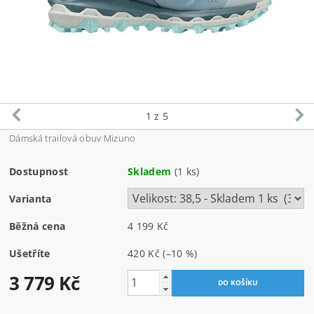
1
z 5
Dámská trailová obuv Mizuno
Dostupnost
Skladem
(1 ks)
Varianta
Běžná cena
4 199 Kč
Ušetříte
420 Kč
(–10 %)
3 779 Kč