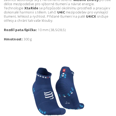
délce mezipodešve pro výborné tlumení a návrat energie.
Technologie
XtaRide
se přizpůsobí okolnímu prostředí a pracuje v
dokonalé harmonii s tělem. Lehčí
U4iC
mezipodešev pro vynikající
tlumení, lehkost a rychlost. Přidané tlumení na patě
U4iCX
snižuje
otřesy a chrání tak vaše klouby.
Rozdíl pata/špička:
10 mm (38,5/28,5)
Hmotnost:
300 g