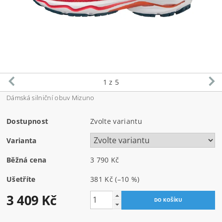
1
z 5
Dámská silniční obuv Mizuno
Dostupnost
Zvolte variantu
Varianta
Běžná cena
3 790 Kč
Ušetříte
381 Kč
(–10 %)
3 409 Kč