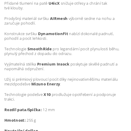
Přidané tlumení na patě
U4icX
snižuje otřesy a chrání tak
tvé klouby.
Prodyšný materiál svršku
AIRmesh
výborně sedne na nohu a
zaručuje pohodlí.
Konstrukce svršku
DynamotionFit
nabízí dokonalé padnutí,
pohodlí a pocit lehkosti.
Technologie
SmoothRide
pro legendární pocit plynulosti běhu,
plynulý přechod z dopadu do odrazu.
Vyjímatelná stélka
Premium Insock
poskytuje skvělé padnutí a
napomáhá odpružení.
Užij si prémiový plovoucí pocit díky nejinovativněšímu materiálu
mezidpodešve
Mizuno Enerzy
.
Technologie podešve
X10
prodlužuje opotřebení a podporuje
trakci.
Rozdíl pata/špička:
12 mm
Hmotnost:
255 g
Neutrální došlap