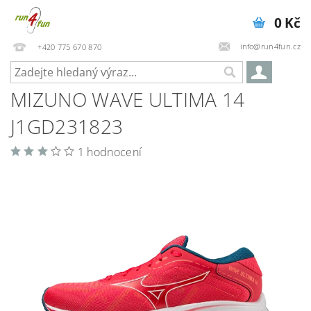
0 Kč
info@run4fun.cz
+420 775 670 870
MIZUNO WAVE ULTIMA 14
J1GD231823
1 hodnocení