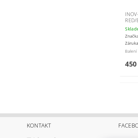
INOV
RED/
Skla
Značk
Záruka
Balení
450
KONTAKT
FACEB