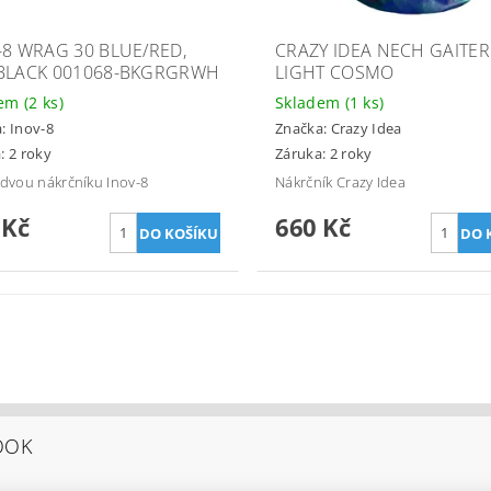
-8 WRAG 30 BLUE/RED,
CRAZY IDEA NECH GAITER
BLACK 001068-BKGRGRWH
LIGHT COSMO
dem
(2 ks)
Skladem
(1 ks)
a:
Inov-8
Značka:
Crazy Idea
: 2 roky
Záruka: 2 roky
 dvou nákrčníku Inov-8
Nákrčník Crazy Idea
 Kč
660 Kč
OOK