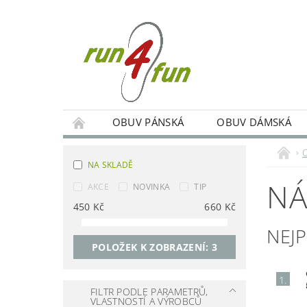
OBUV PÁNSKÁ
OBUV DÁMSKÁ
TRÉNINKY SKUPINOVÉ A INDIVIDUÁLNÍ
NA SKLADĚ
PODMÍNKY OCHRANY OSOBNÍCH ÚDAJŮ
NÁ
AKCE
NOVINKA
TIP
450
Kč
660
Kč
NEJ
POLOŽEK K ZOBRAZENÍ:
3
1.
FILTR PODLE PARAMETRŮ,
VLASTNOSTÍ A VÝROBCŮ