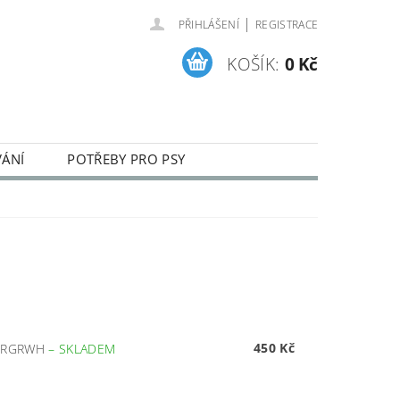
|
PŘIHLÁŠENÍ
REGISTRACE
KOŠÍK:
0 Kč
VÁNÍ
POTŘEBY PRO PSY
ENÍ A REKLAMACE ZBOŽÍ
450 Kč
KGRGRWH
–
SKLADEM