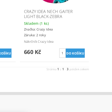
CRAZY IDEA NECH GAITER
LIGHT BLACK-ZEBRA
Skladem
(1 ks)
Značka:
Crazy Idea
Záruka: 2 roky
Nákrčník Crazy Idea
660 Kč
1
1
3
Stránka
z
-
položek celkem