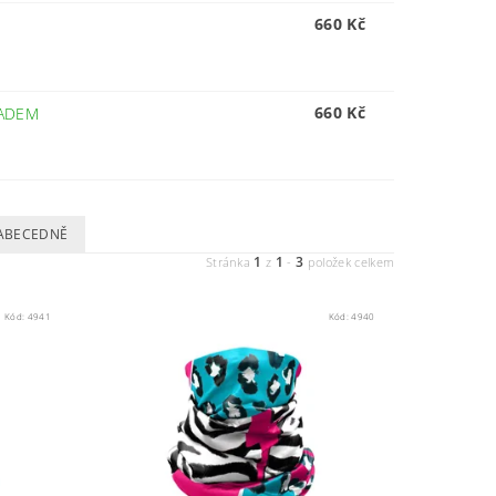
660 Kč
660 Kč
ADEM
ABECEDNĚ
1
1
3
Stránka
z
-
položek celkem
Kód:
4941
Kód:
4940