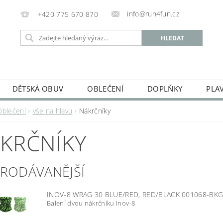
info@run4fun.cz
+420 775 670 870
DĚTSKÁ OBUV
OBLEČENÍ
DOPLŇKY
PLA
KAMENNÁ PRODEJNA
OBCHODNÍ PODMÍNKY
VRÁC
Oblečení
vše na hlavu
Nákrčníky
MOJE OBJEDNÁVKA
KRČNÍKY
PRODÁVANĚJŠÍ
INOV-8 WRAG 30 BLUE/RED, RED/BLACK 001068-B
Balení dvou nákrčníku Inov-8