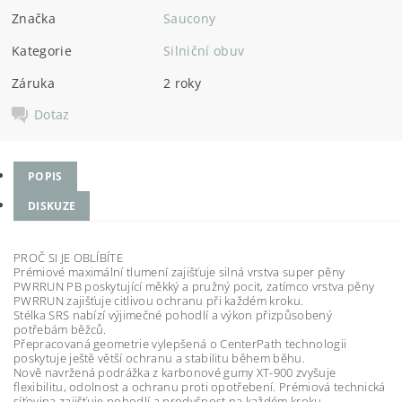
Značka
Saucony
Kategorie
Silniční obuv
Záruka
2 roky
Dotaz
POPIS
DISKUZE
PROČ SI JE OBLÍBÍTE
Prémiové maximální tlumení zajišťuje silná vrstva super pěny
PWRRUN PB poskytující měkký a pružný pocit, zatímco vrstva pěny
PWRRUN zajišťuje citlivou ochranu při každém kroku.
Stélka SRS nabízí výjimečné pohodlí a výkon přizpůsobený
potřebám běžců.
Přepracovaná geometrie vylepšená o CenterPath technologii
poskytuje ještě větší ochranu a stabilitu během běhu.
Nově navržená podrážka z karbonové gumy XT-900 zvyšuje
flexibilitu, odolnost a ochranu proti opotřebení. Prémiová technická
síťovina zajišťuje pohodlí a prodyšnost na každém kroku.