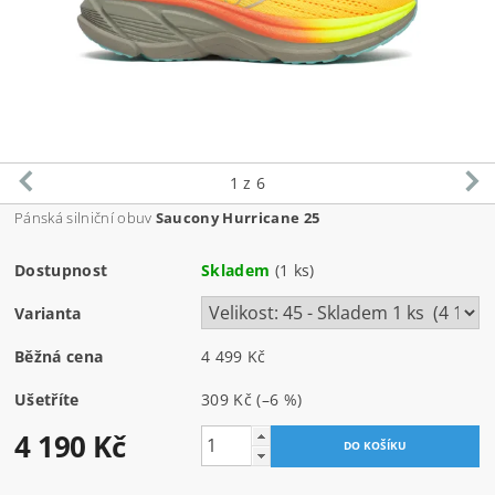
1
z 6
Pánská silniční obuv
Saucony Hurricane 25
Dostupnost
Skladem
(1 ks)
Varianta
Běžná cena
4 499 Kč
Ušetříte
309 Kč
(–6 %)
4 190 Kč