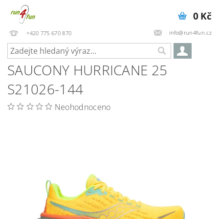
0 Kč
info@run4fun.cz
+420 775 670 870
SAUCONY HURRICANE 25
S21026-144
Neohodnoceno