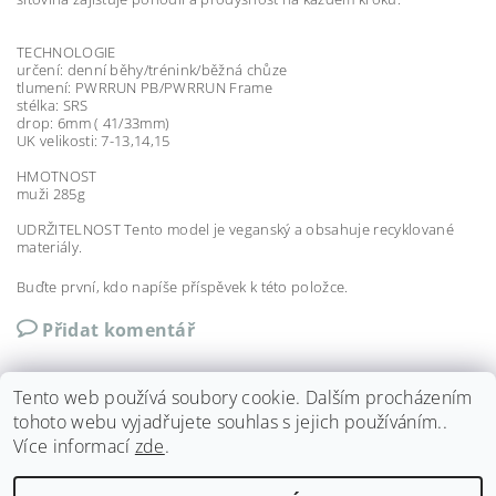
TECHNOLOGIE
určení: denní běhy/trénink/běžná chůze
tlumení: PWRRUN PB/PWRRUN Frame
stélka: SRS
drop: 6mm ( 41/33mm)
UK velikosti: 7-13,14,15
HMOTNOST
muži 285g
UDRŽITELNOST Tento model je veganský a obsahuje recyklované
materiály.
Buďte první, kdo napíše příspěvek k této položce.
Přidat komentář
Tento web používá soubory cookie. Dalším procházením
tohoto webu vyjadřujete souhlas s jejich používáním..
Více informací
zde
.
Shoptet.cz
|
Můjprvníeshop.cz