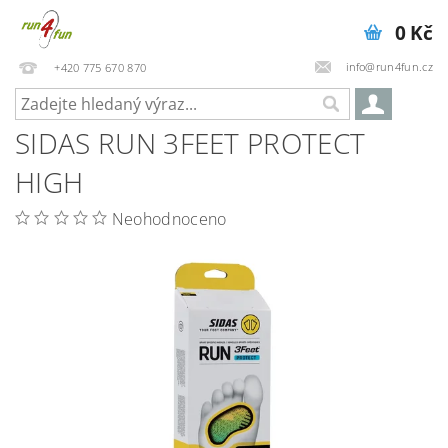
0 Kč
info@run4fun.cz
+420 775 670 870
SIDAS RUN 3FEET PROTECT
HIGH
Neohodnoceno