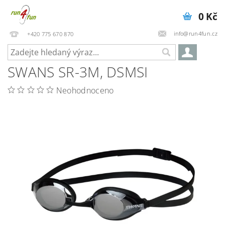
0 Kč
info@run4fun.cz
+420 775 670 870
SWANS SR-3M, DSMSI
Neohodnoceno