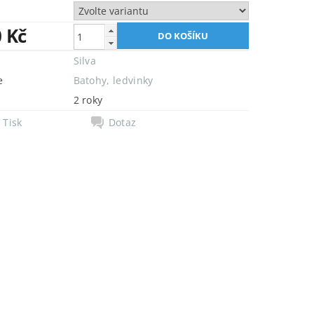
0 Kč
Silva
e
Batohy, ledvinky
2 roky
Tisk
Dotaz