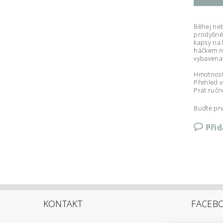
Běhej neb
prodyšné 
kapsy na 
háčkem na
vybavena 
Hmotnost:
Přehled v
Prát ručn
Buďte prv
Při
KONTAKT
FACEB