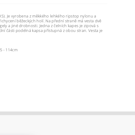
. XS). Je vyrobena z měkkého lehkého ripstop nylonu a
ichycení běžeckých holí. Na přední straně má vesta dvě
ly a jiné drobnosti. Jedna z čelních kapes je zipová s
dní části podélná kapsa přístupná z obou stran. Vesta je
05 - 114cm