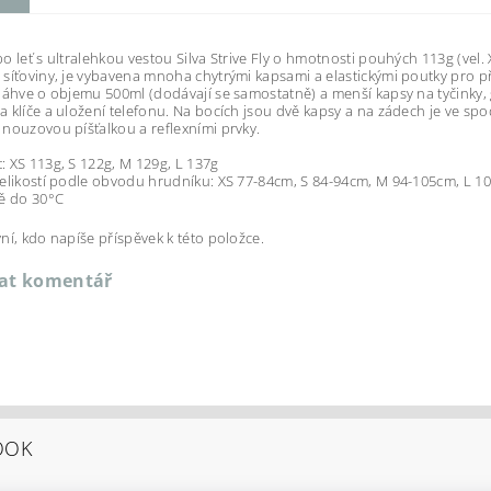
o leť s ultralehkou vestou Silva Strive Fly o hmotnosti pouhých 113g (vel
síťoviny, je vybavena mnoha chytrými kapsami a elastickými poutky pro př
láhve o objemu 500ml (dodávají se samostatně) a menší kapsy na tyčinky, ge
 klíče a uložení telefonu. Na bocích jsou dvě kapsy a na zádech je ve spo
nouzovou píšťalkou a reflexními prvky.
 XS 113g, S 122g, M 129g, L 137g
elikostí podle obvodu hrudníku: XS 77-84cm, S 84-94cm, M 94-105cm, L 1
ě do 30°C
ní, kdo napíše příspěvek k této položce.
dat komentář
OOK