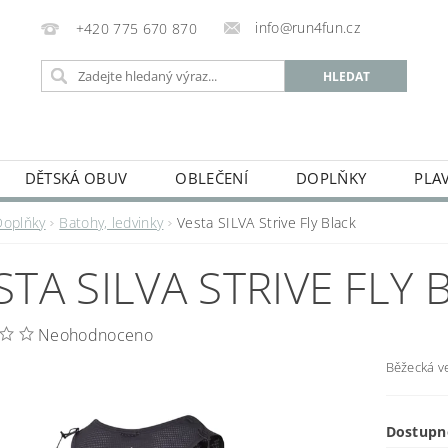
info@run4fun.cz
+420 775 670 870
DĚTSKÁ OBUV
OBLEČENÍ
DOPLŇKY
PLA
KAMENNÁ PRODEJNA
OBCHODNÍ PODMÍNKY
VRÁC
Doplňky
Batohy, ledvinky
Vesta SILVA Strive Fly Black
MOJE OBJEDNÁVKA
STA SILVA STRIVE FLY 
Neohodnoceno
Běžecká ve
Dostupn