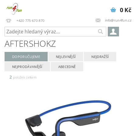
0 Kč
info@run4fun.cz
+420 775 670 870
AFTERSHOKZ
DOPORUČUJEME
NEJLEVNĚJŠÍ
NEJDRAŽŠÍ
NEJPRODÁVANĚJŠÍ
ABECEDNĚ
2
položek celkem