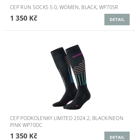
CEP RUN SOCKS 5.0, WOMEN, BLACK, WP705R
1 350 Kč
DETAIL
CEP PODKOLENKY LIMITED 2024.2, BLACK/NEON
PINK WP70DC
1 350 Kč
DETAIL