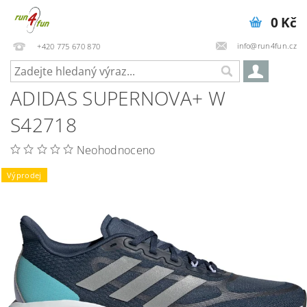
0 Kč
info@run4fun.cz
+420 775 670 870
ADIDAS SUPERNOVA+ W
S42718
Neohodnoceno
Výprodej