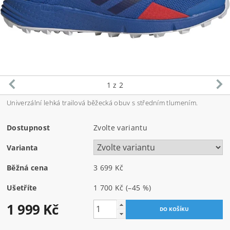
1
z 2
Univerzální lehká trailová běžecká obuv s středním tlumením.
Dostupnost
Zvolte variantu
Varianta
Běžná cena
3 699 Kč
Ušetříte
1 700 Kč
(–45 %)
1 999 Kč