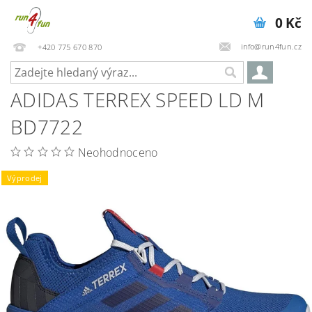
0 Kč
info@run4fun.cz
+420 775 670 870
ADIDAS TERREX SPEED LD M
BD7722
Neohodnoceno
Výprodej