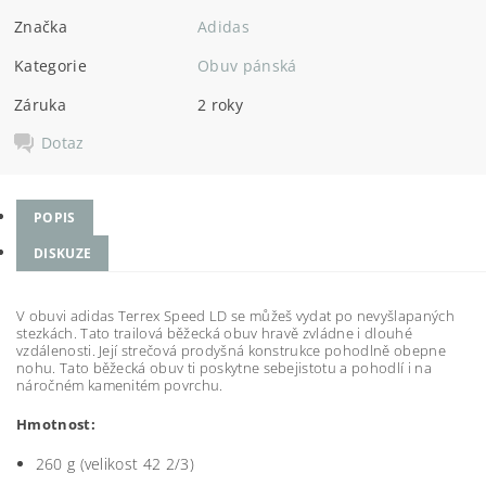
Značka
Adidas
Kategorie
Obuv pánská
Záruka
2 roky
Dotaz
POPIS
DISKUZE
V obuvi adidas Terrex Speed LD se můžeš vydat po nevyšlapaných
stezkách. Tato trailová běžecká obuv hravě zvládne i dlouhé
vzdálenosti. Její strečová prodyšná konstrukce pohodlně obepne
nohu. Tato běžecká obuv ti poskytne sebejistotu a pohodlí i na
náročném kamenitém povrchu.
Hmotnost:
260 g (velikost 42 2/3)