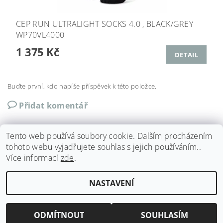
CEP RUN ULTRALIGHT SOCKS 4.0 , BLACK/GREY
WP70VL4000
1 375 Kč
DETAIL
Buďte první, kdo napíše příspěvek k této položce.
Přidat komentář
Tento web používá soubory cookie. Dalším procházením
tohoto webu vyjadřujete souhlas s jejich používáním..
Více informací
zde
.
Shoptet.cz
|
Můjprvníeshop.cz
NASTAVENÍ
Upravit nastavení cookies
2026 ©
Run4fun
, všechna práva vyhrazena
Vytvořil Shoptet
ODMÍTNOUT
SOUHLASÍM