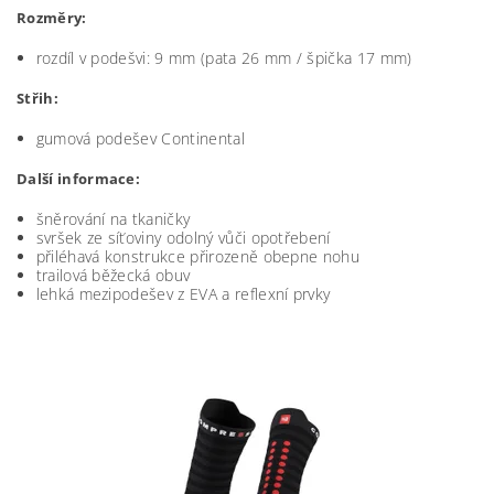
Rozměry:
rozdíl v podešvi: 9 mm (pata 26 mm / špička 17 mm)
Střih:
gumová podešev Continental
Další informace:
šněrování na tkaničky
svršek ze síťoviny odolný vůči opotřebení
přiléhavá konstrukce přirozeně obepne nohu
trailová běžecká obuv
lehká mezipodešev z EVA a reflexní prvky